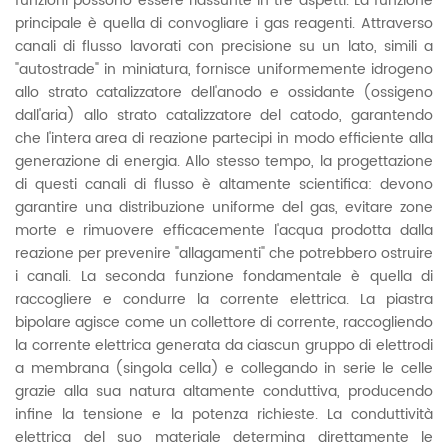
funzioni possono essere riassunte in tre aspetti. La funzione
principale è quella di convogliare i gas reagenti. Attraverso
canali di flusso lavorati con precisione su un lato, simili a
"autostrade" in miniatura, fornisce uniformemente idrogeno
allo strato catalizzatore dell'anodo e ossidante (ossigeno
dall'aria) allo strato catalizzatore del catodo, garantendo
che l'intera area di reazione partecipi in modo efficiente alla
generazione di energia. Allo stesso tempo, la progettazione
di questi canali di flusso è altamente scientifica: devono
garantire una distribuzione uniforme del gas, evitare zone
morte e rimuovere efficacemente l'acqua prodotta dalla
reazione per prevenire "allagamenti" che potrebbero ostruire
i canali. La seconda funzione fondamentale è quella di
raccogliere e condurre la corrente elettrica. La piastra
bipolare agisce come un collettore di corrente, raccogliendo
la corrente elettrica generata da ciascun gruppo di elettrodi
a membrana (singola cella) e collegando in serie le celle
grazie alla sua natura altamente conduttiva, producendo
infine la tensione e la potenza richieste. La conduttività
elettrica del suo materiale determina direttamente le