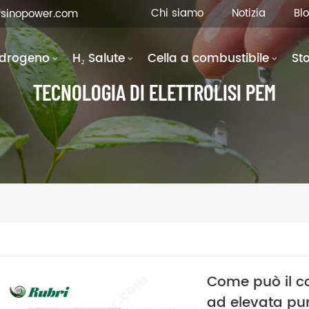
Chi siamo
Notizia
Bl
fsinopower.com
Idrogeno
H₂ Salute
Cella a combustibile
St
TECNOLOGIA DI ELETTROLISI PEM
Come può il c
ad elevata pu