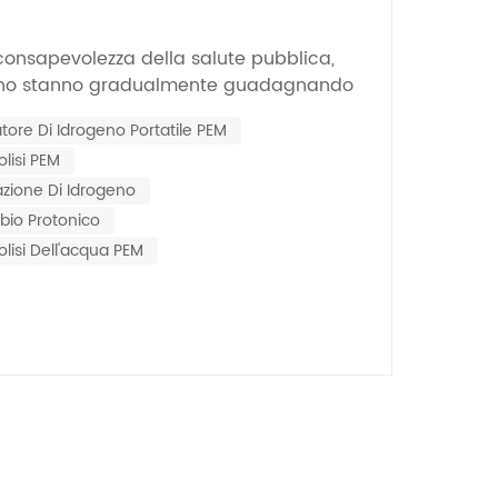
Nederlands
consapevolezza della salute pubblica,
한국의
ogeno stanno gradualmente guadagnando
e del grande pubblico. Sfruttando le
Romania
atore Di Idrogeno Portatile PEM
iche uniche dell'idrogeno e la consolidata
olisi PEM
olisi, gli inalatori di idrogeno PEM portatili
Bulgaria
lazione Di Idrogeno
Melayu
io Protonico
olisi Dell'acqua PEM