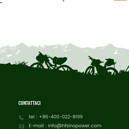
CONTATTACI
tel : +86-400-022-8199
E-mail : info@hfsinopower.com