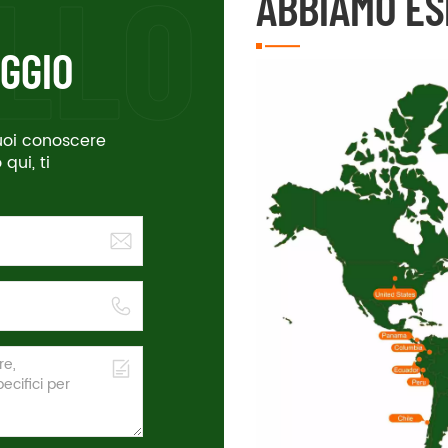
ABBIAMO ES
GGIO
vuoi conoscere
qui, ti