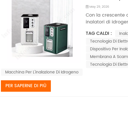
May 29, 2026
Con la crescente 
inalatori di idr
attenzione da part
TAG CALDI :
Inal
proprietà fisiolog
Tecnologia Di Elettr
tecnologia di elettr
sono div...
Dispositivo Per Ina
Membrana A Scamb
Tecnologia Di Elettr
Macchina Per L'inalazione Di Idrogeno
PER SAPERNE DI PIÙ