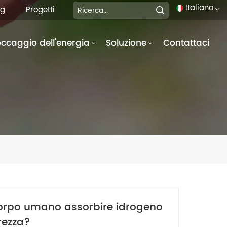
Italiano
og
Progetti
occaggio dell'energia
Soluzione
Contattaci
English
français
Deutsch
italiano
русский
español
português
orpo umano assorbire idrogeno
العربية
rezza?