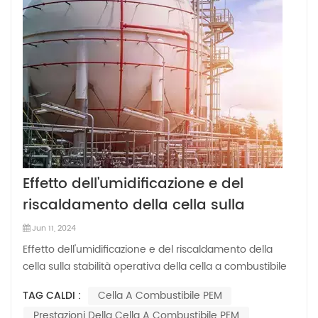
Effetto dell'umidificazione e del
riscaldamento della cella sulla
stabilità operativa della cella a
Jun 11, 2024
combustibile con membrana
Effetto dell'umidificazione e del riscaldamento della
elettrolitica polimerica
cella sulla stabilità operativa della cella a combustibile
con membrana elettrolitica polimerica La
TAG CALDI :
Cella A Combustibile PEM
commercializzazione del Cella a combustibile PEM è
Prestazioni Della Cella A Combustibile PEM
ostacolato da alcuni fattori, tra cui lo stoccaggio