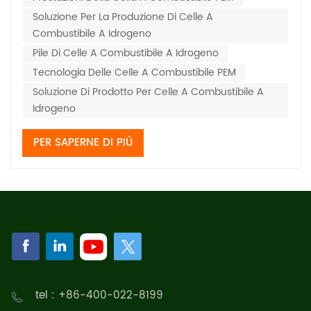
dell'idrogeno, la gestione dell'acqu...
Soluzione Per La Produzione Di Celle A
Combustibile A Idrogeno
Pile Di Celle A Combustibile A Idrogeno
Tecnologia Delle Celle A Combustibile PEM
Soluzione Di Prodotto Per Celle A Combustibile A
Idrogeno
PER SAPERNE DI PIÙ
tel : +86-400-022-8199