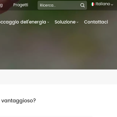
Italiano
og
Progetti
occaggio dell'energia
Soluzione
Contattaci
English
français
Deutsch
italiano
русский
español
português
ù vantaggioso?
العربية