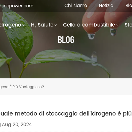
Chi siamo
Notizia
Bl
fsinopower.com
Idrogeno
H₂ Salute
Cella a combustibile
St
BLOG
ogeno È Più Vantaggioso?
uale metodo di stoccaggio dell’idrogeno è pi
Aug 20, 2024