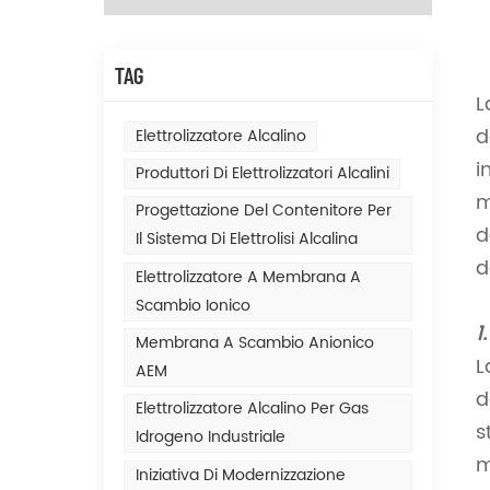
TAG
L
d
Elettrolizzatore Alcalino
i
Produttori Di Elettrolizzatori Alcalini
m
Progettazione Del Contenitore Per
d
Il Sistema Di Elettrolisi Alcalina
d
Elettrolizzatore A Membrana A
Scambio Ionico
1
Membrana A Scambio Anionico
L
AEM
d
Elettrolizzatore Alcalino Per Gas
s
Idrogeno Industriale
m
Iniziativa Di Modernizzazione