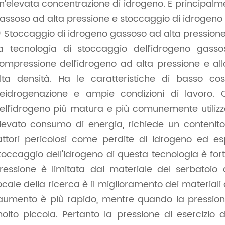
n’elevata concentrazione di idrogeno. È principalm
assoso ad alta pressione e stoccaggio di idrogeno
) Stoccaggio di idrogeno gassoso ad alta pression
a tecnologia di stoccaggio dell’idrogeno gassos
ompressione dell’idrogeno ad alta pressione e a
lta densità. Ha le caratteristiche di basso co
eidrogenazione e ampie condizioni di lavoro. 
ell’idrogeno più matura e più comunemente utilizza
levato consumo di energia, richiede un contenito
attori pericolosi come perdite di idrogeno ed es
toccaggio dell'idrogeno di questa tecnologia è for
ressione è limitata dal materiale del serbatoio d
ocale della ricerca è il miglioramento dei material
'aumento è più rapido, mentre quando la pression
olto piccola. Pertanto la pressione di esercizio