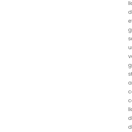
l
d
e
g
s
u
v
g
s
a
c
c
l
d
d