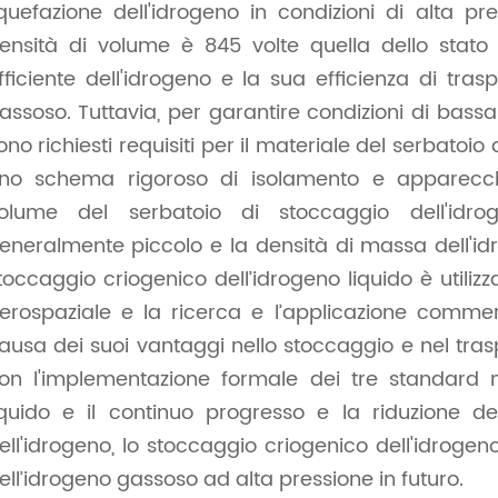
iquefazione dell'idrogeno in condizioni di alta 
ensità di volume è 845 volte quella dello stato
fficiente dell'idrogeno e la sua efficienza di tras
assoso. Tuttavia, per garantire condizioni di bass
ono richiesti requisiti per il materiale del serbato
no schema rigoroso di isolamento e apparecchia
olume del serbatoio di stoccaggio dell'idrog
eneralmente piccolo e la densità di massa dell'idro
toccaggio criogenico dell’idrogeno liquido è utiliz
erospaziale e la ricerca e l’applicazione commer
ausa dei suoi vantaggi nello stoccaggio e nel tras
on l'implementazione formale dei tre standard n
iquido e il continuo progresso e la riduzione de
ell'idrogeno, lo stoccaggio criogenico dell'idroge
ell’idrogeno gassoso ad alta pressione in futuro.