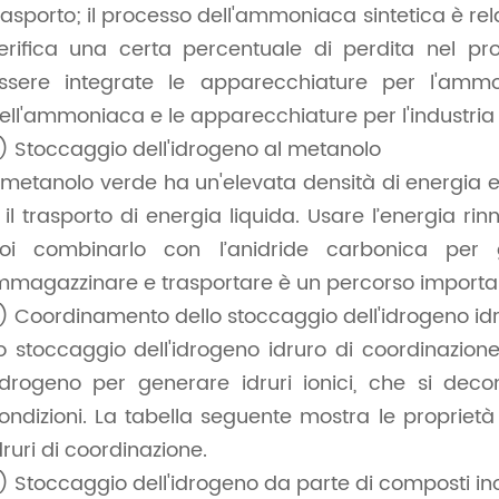
rasporto; il processo dell'ammoniaca sintetica è r
erifica una certa percentuale di perdita nel p
ssere integrate le apparecchiature per l'amm
ell'ammoniaca e le apparecchiature per l'industria 
) Stoccaggio dell'idrogeno al metanolo
l metanolo verde ha un'elevata densità di energia 
 il trasporto di energia liquida. Usare l’energia r
oi combinarlo con l’anidride carbonica per
mmagazzinare e trasportare è un percorso importan
) Coordinamento dello stoccaggio dell'idrogeno id
o stoccaggio dell'idrogeno idruro di coordinazione 
'idrogeno per generare idruri ionici, che si de
ondizioni. La tabella seguente mostra le proprietà
druri di coordinazione.
) Stoccaggio dell'idrogeno da parte di composti in