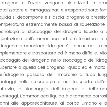
'idrogeno e l'azoto vengono sintetizzati in am
atalizzatore e immagazzinati e trasportati sotto 
iquida si decompone e rilascia idrogeno a pressio
emperatura estremamente bassa di liquefazione d
ecnologia di stoccaggio dell'idrogeno liquido a
iquefazione dell'ammoniaca ad un'atmosfera è
idrogeno-ammoniaca-idrogeno" consuma me
mplementare e trasportare ed è meno difficile. Allo
toccaggio dell'idrogeno nello stoccaggio dell'idr
uperiore a quella dell'idrogeno liquido ed è molto
ell'idrogeno gassoso del rimorchio a tubo lung
antaggi nello stoccaggio e nel trasporto dell’e
uttavia, lo stoccaggio dell’idrogeno e dell’am
vantaggi. L'ammoniaca liquida è altamente corrosiva
anni alle apparecchiature, al corpo umano e al