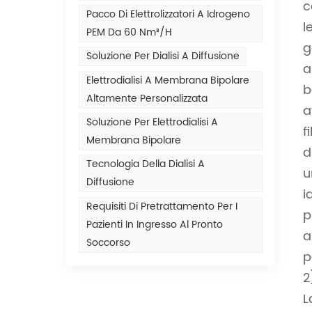
c
Pacco Di Elettrolizzatori A Idrogeno
l
PEM Da 60 Nm³/h
g
Soluzione Per Dialisi A Diffusione
a
Elettrodialisi A Membrana Bipolare
b
Altamente Personalizzata
a
Soluzione Per Elettrodialisi A
f
Membrana Bipolare
d
Tecnologia Della Dialisi A
u
Diffusione
i
Requisiti Di Pretrattamento Per I
p
Pazienti In Ingresso Al Pronto
a
Soccorso
p
2
L