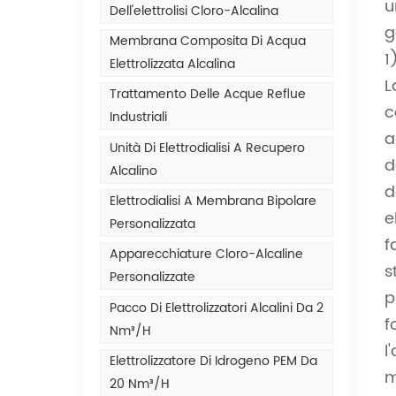
u
Dell'elettrolisi Cloro-Alcalina
g
Membrana Composita Di Acqua
1
Elettrolizzata Alcalina
L
Trattamento Delle Acque Reflue
c
Industriali
a
Unità Di Elettrodialisi A Recupero
d
Alcalino
d
Elettrodialisi A Membrana Bipolare
e
Personalizzata
f
Apparecchiature Cloro-Alcaline
s
Personalizzate
p
Pacco Di Elettrolizzatori Alcalini Da 2
f
Nm³/h
l
Elettrolizzatore Di Idrogeno PEM Da
m
20 Nm³/h