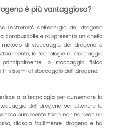
Nederlands
drogeno è più vantaggioso?
한국의
a l’estremità dell’energia dell’idrogeno
Romania
le a combustibile e rappresenta un anello
Bulgaria
Il metodo di stoccaggio dell’idrogeno è
ttualmente, le tecnologie di stoccaggio
Melayu
 principalmente lo stoccaggio fisico
ltri sistemi di stoccaggio dell’idrogeno.
iferisce alla tecnologia per aumentare la
stoccaggio dell'idrogeno per ottenere lo
ocesso puramente fisico, non richiede un
sso, rilascia facilmente idrogeno e ha