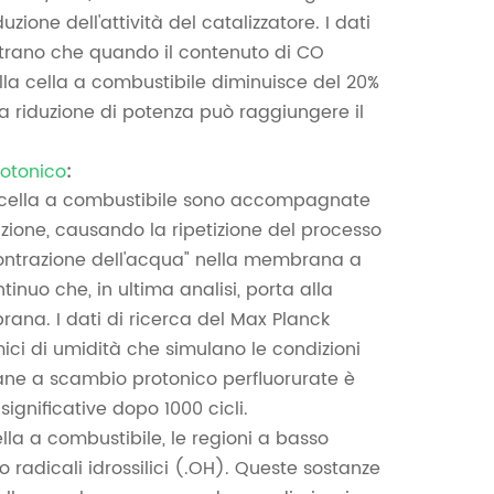
zione dell'attività del catalizzatore. I dati
strano che quando il contenuto di CO
lla cella a combustibile diminuisce del 20%
a riduzione di potenza può raggiungere il
otonico
:
lla cella a combustibile sono accompagnate
azione, causando la ripetizione del processo
contrazione dell'acqua" nella membrana a
uo che, in ultima analisi, porta alla
ana. I dati di ricerca del Max Planck
mici di umidità che simulano le condizioni
rane a scambio protonico perfluorurate è
gnificative dopo 1000 cicli.
a a combustibile, le regioni a basso
radicali idrossilici (.OH). Queste sostanze