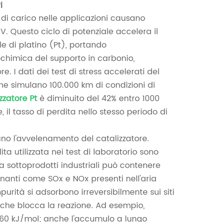
i
ni di carico nelle applicazioni causano
 V. Questo ciclo di potenziale accelera il
e di platino (Pt), portando
rochimica del supporto in carbonio,
e. I dati dei test di stress accelerati del
che simulano 100.000 km di condizioni di
zzatore Pt
è diminuito del 42% entro 1000
, il tasso di perdita nello stesso periodo di
vano l'avvelenamento del catalizzatore.
ta utilizzata nei test di laboratorio sono
 da sottoprodotti industriali può contenere
anti come SOx e NOx presenti nell'aria
purità si adsorbono irreversibilmente sui siti
 che blocca la reazione. Ad esempio,
 -60 kJ/mol; anche l'accumulo a lungo