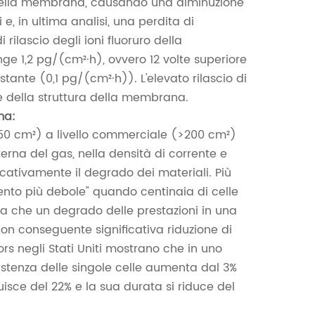
 della membrana, causando una diminuzione
 e, in ultima analisi, una perdita di
 rilascio degli ioni fluoruro della
e 1,2 pg/(cm²·h), ovvero 12 volte superiore
stante (0,1 pg/(cm²·h)). L'elevato rilascio di
ne della struttura della membrana.
ma:
 (<50 cm²) a livello commerciale (>200 cm²)
terna del gas, nella densità di corrente e
icativamente il degrado dei materiali. Più
mento più debole" quando centinaia di celle
ica che un degrado delle prestazioni in una
 con conseguente significativa riduzione di
rs negli Stati Uniti mostrano che in uno
istenza delle singole celle aumenta dal 3%
uisce del 22% e la sua durata si riduce del