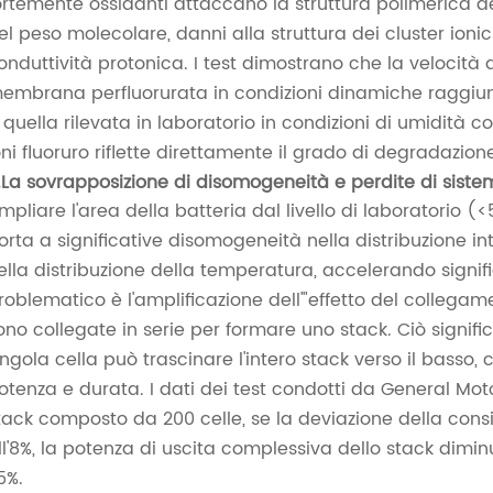
ortemente ossidanti attaccano la struttura polimerica
el peso molecolare, danni alla struttura dei cluster ionici
onduttività protonica. I test dimostrano che la velocità di
embrana perfluorurata in condizioni dinamiche raggiung
 quella rilevata in laboratorio in condizioni di umidità co
oni fluoruro riflette direttamente il grado di degradazio
.La sovrapposizione di disomogeneità e perdite di siste
mpliare l'area della batteria dal livello di laboratorio
orta a significative disomogeneità nella distribuzione in
ella distribuzione della temperatura, accelerando signif
roblematico è l'amplificazione dell'"effetto del collega
ono collegate in serie per formare uno stack. Ciò signif
ingola cella può trascinare l'intero stack verso il basso,
otenza e durata. I dati dei test condotti da General Moto
tack composto da 200 celle, se la deviazione della cons
ll'8%, la potenza di uscita complessiva dello stack dimin
5%.