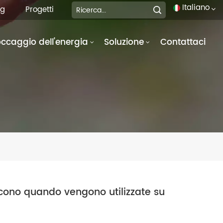
Italiano
og
Progetti
occaggio dell'energia
Soluzione
Contattaci
English
français
Deutsch
italiano
русский
español
português
iscono quando vengono utilizzate su
العربية