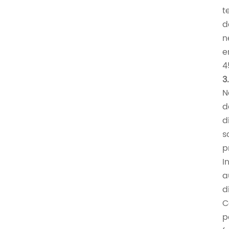
t
d
n
e
4
3
N
d
d
s
p
I
a
d
C
p