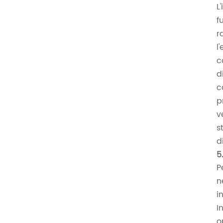
L
f
r
l
c
d
c
p
v
s
d
5
P
n
i
I
o