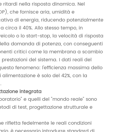
e ritardi nella risposta dinamica. Nel
P), che fornisce aria, umidità e
cativa di energia, riducendo potenzialmente
 a circa il 40%. Allo stesso tempo, in
colo o lo start-stop, la velocità di risposta
oni della domanda di potenza, con conseguenti
onenti critici come la membrana a scambio
restazioni del sistema. I dati reali del
questo fenomeno: l'efficienza massima dello
di alimentazione è solo del 42%, con la
.
ttazione integrata
aboratorio" e quelli del "mondo reale" sono
todi di test, progettazione strutturale e
e rifletta fedelmente le reali condizioni
rio, è necessario introdurre standard di