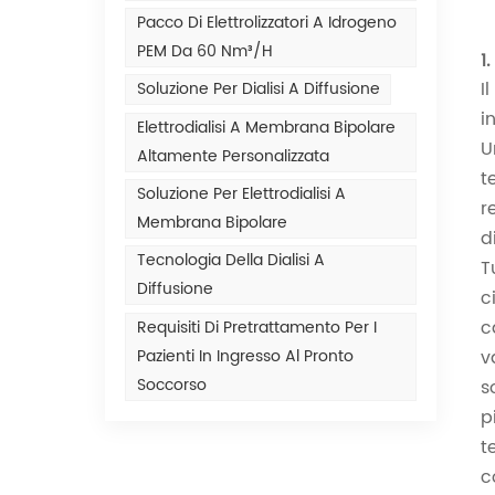
Pacco Di Elettrolizzatori A Idrogeno
PEM Da 60 Nm³/h
1
I
Soluzione Per Dialisi A Diffusione
i
Elettrodialisi A Membrana Bipolare
U
Altamente Personalizzata
t
Soluzione Per Elettrodialisi A
r
Membrana Bipolare
d
Tecnologia Della Dialisi A
T
Diffusione
c
c
Requisiti Di Pretrattamento Per I
Pazienti In Ingresso Al Pronto
v
Soccorso
s
p
t
c