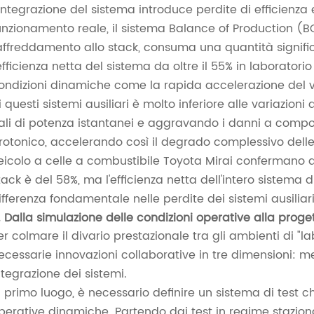
'integrazione del sistema introduce perdite di efficienza 
unzionamento reale, il sistema Balance of Production (BO
affreddamento allo stack, consuma una quantità signifi
'efficienza netta del sistema da oltre il 55% in laboratorio
ondizioni dinamiche come la rapida accelerazione del vei
i questi sistemi ausiliari è molto inferiore alle variazi
ali di potenza istantanei e aggravando i danni a comp
rotonico, accelerando così il degrado complessivo delle p
eicolo a celle a combustibile Toyota Mirai confermano 
tack è del 58%, ma l'efficienza netta dell'intero sistema 
ifferenza fondamentale nelle perdite dei sistemi ausiliari
. Dalla simulazione delle condizioni operative alla proge
er colmare il divario prestazionale tra gli ambienti di "l
ecessarie innovazioni collaborative in tre dimensioni: me
ntegrazione dei sistemi.
n primo luogo, è necessario definire un sistema di test ch
perative dinamiche. Partendo dai test in regime staziona