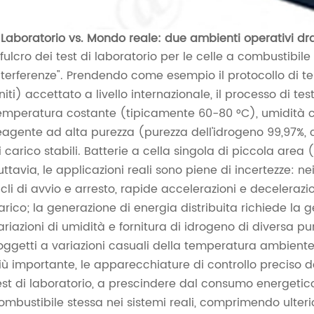
. Laboratorio vs. Mondo reale: due ambienti operativi dr
l fulcro dei test di laboratorio per le celle a combustibil
nterferenze". Prendendo come esempio il protocollo di te
niti) accettato a livello internazionale, il processo di t
emperatura costante (tipicamente 60-80 °C), umidità c
eagente ad alta purezza (purezza dell'idrogeno 99,97%, 
i carico stabili. Batterie a cella singola di piccola area
uttavia, le applicazioni reali sono piene di incertezze: ne
icli di avvio e arresto, rapide accelerazioni e decelerazi
arico; la generazione di energia distribuita richiede la g
ariazioni di umidità e fornitura di idrogeno di diversa pure
oggetti a variazioni casuali della temperatura ambiente 
iù importante, le apparecchiature di controllo preciso de
est di laboratorio, a prescindere dal consumo energetic
ombustibile stessa nei sistemi reali, comprimendo ulteri