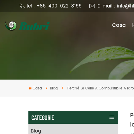
tel : +86-400-022-8199
E-mail : info@h
Casa
Casa
Blog
Perché Le Celle A Combustibile A Idr
P
CATEGORIE
l
Blog