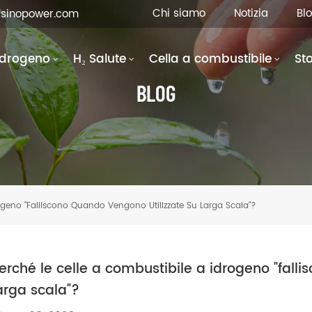
Chi siamo
Notizia
Bl
fsinopower.com
Idrogeno
H₂ Salute
Cella a combustibile
St
BLOG
ogeno "falliscono Quando Vengono Utilizzate Su Larga Scala"?
erché le celle a combustibile a idrogeno "fall
arga scala"?