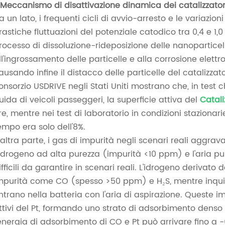
.Meccanismo di disattivazione dinamica dei catalizzator
a un lato, i frequenti cicli di avvio-arresto e le variazio
rastiche fluttuazioni del potenziale catodico tra 0,4 e 1,0
rocesso di dissoluzione-rideposizione delle nanoparticell
ll'ingrossamento delle particelle e alla corrosione elett
ausando infine il distacco delle particelle del catalizzator
onsorzio USDRIVE negli Stati Uniti mostrano che, in test 
uida di veicoli passeggeri, la superficie attiva del
Catali
re, mentre nei test di laboratorio in condizioni stazionarie
empo era solo dell'8%.
'altra parte, i gas di impurità negli scenari reali aggra
'idrogeno ad alta purezza (impurità <10 ppm) e l'aria puli
ifficili da garantire in scenari reali. L'idrogeno derivato
mpurità come CO (spesso >50 ppm) e H₂S, mentre inquin
ntrano nella batteria con l'aria di aspirazione. Queste im
ttivi del Pt, formando uno strato di adsorbimento denso
'energia di adsorbimento di CO e Pt può arrivare fino a