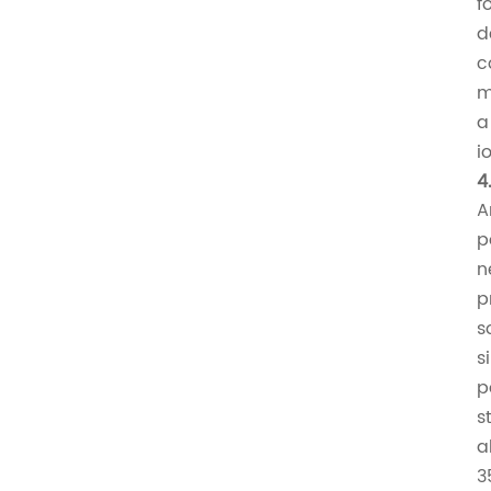
f
d
c
m
a
i
4
A
p
n
p
s
s
p
s
a
3