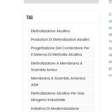
C
TAG
c
i
Elettrolizzatore Alcalino
d
Produttori Di Elettrolizzatori Alcalini
T
a
Progettazione Del Contenitore Per
d
Il Sistema Di Elettrolisi Alcalina
s
Elettrolizzatore A Membrana A
p
Scambio Ionico
c
Membrana A Scambio Anionico
AEM
Elettrolizzatore Alcalino Per Gas
Idrogeno Industriale
Iniziativa Di Modernizzazione