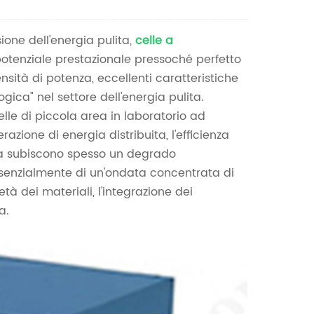
Nederlands
ne dell'energia pulita,
celle a
한국의
tenziale prestazionale pressoché perfetto
Romania
nsità di potenza, eccellenti caratteristiche
gica" nel settore dell'energia pulita.
Bulgaria
lle di piccola area in laboratorio ad
azione di energia distribuita, l'efficienza
Melayu
ata subiscono spesso un degrado
essenzialmente di un'ondata concentrata di
tà dei materiali, l'integrazione dei
a.