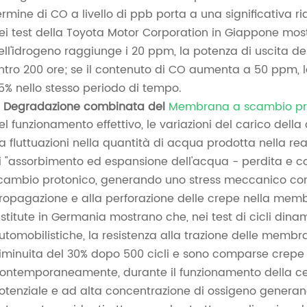
ermine di CO a livello di ppb porta a una significativa ridu
ei test della Toyota Motor Corporation in Giappone mo
ell'idrogeno raggiunge i 20 ppm, la potenza di uscita de
ntro 200 ore; se il contenuto di CO aumenta a 50 ppm, l
5% nello stesso periodo di tempo.
. Degradazione combinata del
Membrana a scambio pr
el funzionamento effettivo, le variazioni del carico de
a fluttuazioni nella quantità di acqua prodotta nella re
i "assorbimento ed espansione dell'acqua - perdita e 
cambio protonico, generando uno stress meccanico contin
ropagazione e alla perforazione delle crepe nella membr
nstitute in Germania mostrano che, nei test di cicli dina
utomobilistiche, la resistenza alla trazione delle memb
iminuita del 30% dopo 500 cicli e sono comparse crepe si
ontemporaneamente, durante il funzionamento della cell
otenziale e ad alta concentrazione di ossigeno generano 