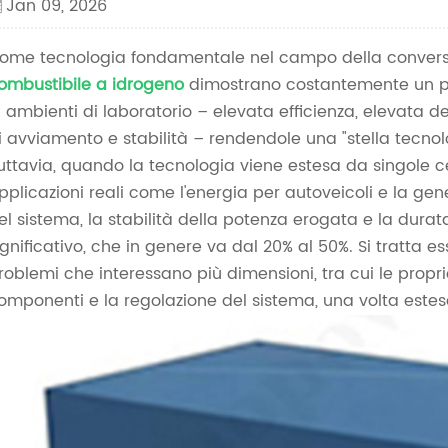
Jan 09, 2026
ome tecnologia fondamentale nel campo della conversio
ombustibile a idrogeno
dimostrano costantemente un po
n ambienti di laboratorio – elevata efficienza, elevata de
i avviamento e stabilità – rendendole una "stella tecnolo
uttavia, quando la tecnologia viene estesa da singole ce
pplicazioni reali come l'energia per autoveicoli e la gener
el sistema, la stabilità della potenza erogata e la dur
ignificativo, che in genere va dal 20% al 50%. Si tratta 
roblemi che interessano più dimensioni, tra cui le proprie
omponenti e la regolazione del sistema, una volta estes