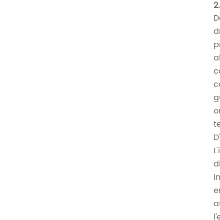
2
D
d
p
a
c
c
g
o
t
D
L
d
i
e
a
l