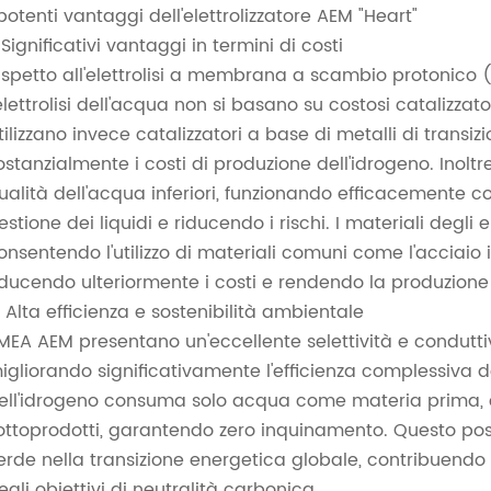
 potenti vantaggi dell'elettrolizzatore AEM "Heart"
. Significativi vantaggi in termini di costi
ispetto all'elettrolisi a membrana a scambio protonico (P
'elettrolisi dell'acqua non si basano su costosi catalizzato
tilizzano invece catalizzatori a base di metalli di transi
ostanzialmente i costi di produzione dell'idrogeno. Inoltre,
ualità dell'acqua inferiori, funzionando efficacemente con
estione dei liquidi e riducendo i rischi. I materiali degli e
onsentendo l'utilizzo di materiali comuni come l'acciaio i
iducendo ulteriormente i costi e rendendo la produzione 
. Alta efficienza e sostenibilità ambientale
 MEA AEM presentano un'eccellente selettività e conduttiv
igliorando significativamente l'efficienza complessiva del
ell'idrogeno consuma solo acqua come materia prima, 
ottoprodotti, garantendo zero inquinamento. Questo pos
erde nella transizione energetica globale, contribuendo
egli obiettivi di neutralità carbonica.