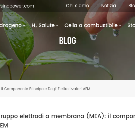
Chi siamo
Notizia
Bl
fsinopower.com
Idrogeno
H₂ Salute
Cella a combustibile
St
BLOG
l Componente Principale Degli Elettrolizzatori AEM
ruppo elettrodi a membrana (MEA): il componen
AEM