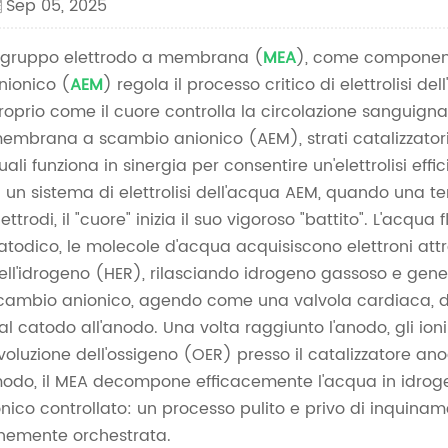
Sep 05, 2025
l gruppo elettrodo a membrana (
MEA
), come componen
nionico (
AEM
) regola il processo critico di elettrolisi d
roprio come il cuore controlla la circolazione sanguigna
embrana a scambio anionico (AEM), strati catalizzatori e
uali funziona in sinergia per consentire un'elettrolisi effic
n un sistema di elettrolisi dell'acqua AEM, quando una t
lettrodi, il "cuore" inizia il suo vigoroso "battito". L'acqua 
atodico, le molecole d'acqua acquisiscono elettroni attr
ell'idrogeno (HER), rilasciando idrogeno gassoso e gen
cambio anionico, agendo come una valvola cardiaca, dir
al catodo all'anodo. Una volta raggiunto l'anodo, gli ion
voluzione dell'ossigeno (OER) presso il catalizzatore a
odo, il MEA decompone efficacemente l'acqua in idrogen
onico controllato: un processo pulito e privo di inquinam
inemente orchestrata.