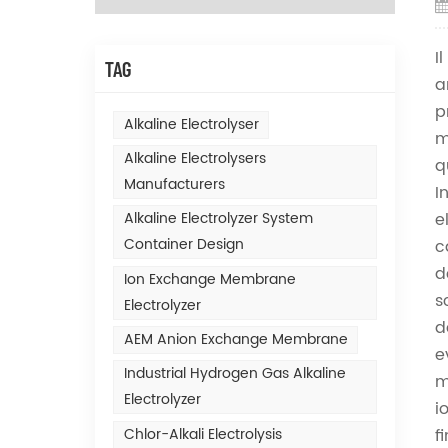
I
TAG
a
p
Alkaline Electrolyser
m
Alkaline Electrolysers
q
Manufacturers
I
e
Alkaline Electrolyzer System
Container Design
c
d
Ion Exchange Membrane
s
Electrolyzer
d
AEM Anion Exchange Membrane
e
Industrial Hydrogen Gas Alkaline
m
Electrolyzer
i
Chlor-Alkali Electrolysis
f