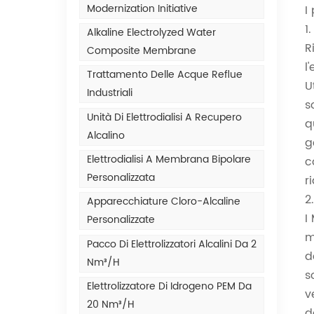
Modernization Initiative
I
1
Alkaline Electrolyzed Water
R
Composite Membrane
l
Trattamento Delle Acque Reflue
U
Industriali
s
Unità Di Elettrodialisi A Recupero
q
Alcalino
g
Elettrodialisi A Membrana Bipolare
c
Personalizzata
r
2
Apparecchiature Cloro-Alcaline
I
Personalizzate
m
Pacco Di Elettrolizzatori Alcalini Da 2
d
Nm³/h
s
Elettrolizzatore Di Idrogeno PEM Da
v
20 Nm³/h
d