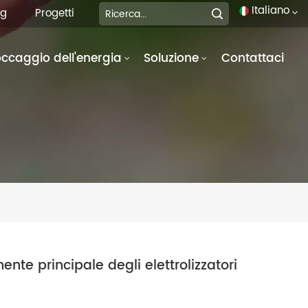
Italiano
og
Progetti
occaggio dell'energia
Soluzione
Contattaci
English
français
Deutsch
italiano
русский
español
português
te principale degli elettrolizzatori
العربية