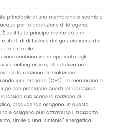
Nederlands
te principale di una membrana a scambio
한국의
ell'acqua per la produzione di idrogeno,
Romania
. È costituito principalmente da una
 strati di diffusione del gas, ciascuno dei
Bulgaria
iente e stabile.
ensione continua viene applicata agli
Melayu
fluisce nell'ingresso e, al catalizzatore
averso la reazione di evoluzione
erando ioni idrossido (OH⁻). La membrana a
ige con precisione questi ioni idrossido
i idrossido subiscono la reazione di
nodico, producendo ossigeno. In questo
o e ossigeno puri attraverso il trasporto
ento, simile a una "sinfonia" energetica