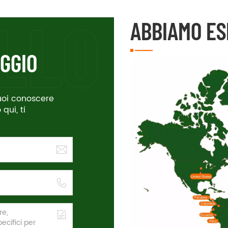
ABBIAMO ES
GGIO
vuoi conoscere
qui, ti