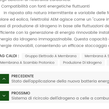
. Compatibilità con fonti energetiche fluttuanti
In risposta alla natura intermittente e variabile delle 
olare ed eolica, l'elettrolisi AEM agisce come un "cuore 
assi di produzione di idrogeno in base alle fluttuazioni d
fficiente con la generazione di energia rinnovabile instab
nergia da idrogeno immagazzinabile. Questa capacità aff
nergie rinnovabili, consentendo un efficace stoccaggio 
AG CALDI :
Gruppo Elettrodo A Membrana
Membrana A S
Membrana A Scambio Protonico
Produzione Di Idrogeno
PRECEDENTE
Stato dell'applicazione della nuova batteria energe
PROSSIMO
Sistema di ricircolo dell'idrogeno a celle a combus