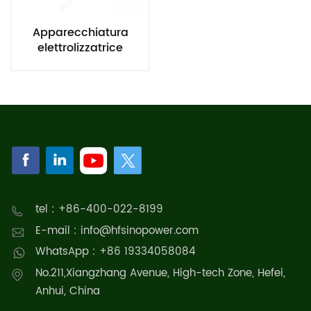
Apparecchiatura
elettrolizzatrice
alcalina industriale a
gas idrogeno da
1000 Nm³/h e 5000
kW
tel : +86-400-022-8199
E-mail : info@hfsinopower.com
WhatsApp : +86 19334058084
No.211,Xiangzhang Avenue, High-tech Zone, Hefei,
Anhui, China