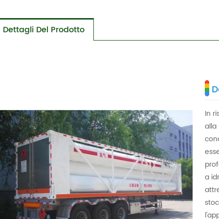
Dettagli Del Prodotto
D
In r
alla
conc
esse
prof
a id
attr
stoc
l'ap