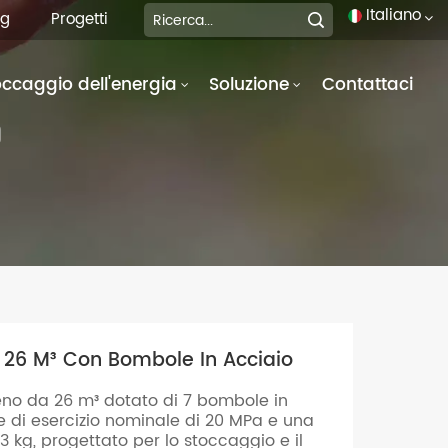
Italiano
og
Progetti
occaggio dell'energia
Soluzione
Contattaci
English
O
français
Deutsch
italiano
русский
español
 26 M³ Con Bombole In Acciaio
português
geno da 26 m³ dotato di 7 bombole in
العربية
 di esercizio nominale di 20 MPa e una
 kg, progettato per lo stoccaggio e il