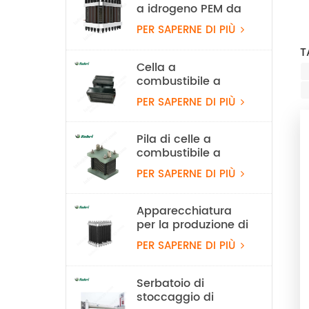
a idrogeno PEM da
60Nm3/h
PER SAPERNE DI PIÙ
T
Cella a
combustibile a
idrogeno PEM
PER SAPERNE DI PIÙ
leggera da 550 W
per UAV
Pila di celle a
combustibile a
idrogeno
PER SAPERNE DI PIÙ
raffreddata ad aria
da 100 W
Apparecchiatura
per la produzione di
idrogeno con
PER SAPERNE DI PIÙ
elettrolizzatore ad
acqua PEM da 10
Nm³/h e 50 kW
Serbatoio di
stoccaggio di