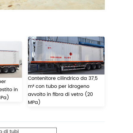
Contenitore cilindrico da 37,5
per
m³ con tubo per idrogeno
stito in
avvolto in fibra di vetro (20
MPa)
MPa)
o di tubi