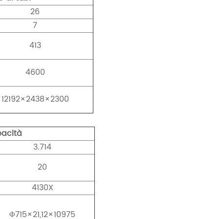
26
7
413
4600
12192×2438×2300
pacità
3.714
20
4130X
Φ715×21,12×10975