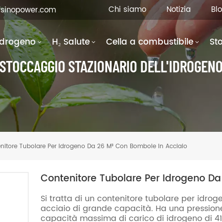
Chi siamo
Notizia
Bl
fsinopower.com
Idrogeno
H₂ Salute
Cella a combustibile
St
STOCCAGGIO STAZIONARIO DELL'IDROGEN
nitore Tubolare Per Idrogeno Da 26 M³ Con Bombole In Acciaio
Contenitore Tubolare Per Idrogeno Da
Si tratta di un contenitore tubolare per idro
acciaio di grande capacità. Ha una pressione
capacità massima di carico di idrogeno di 413