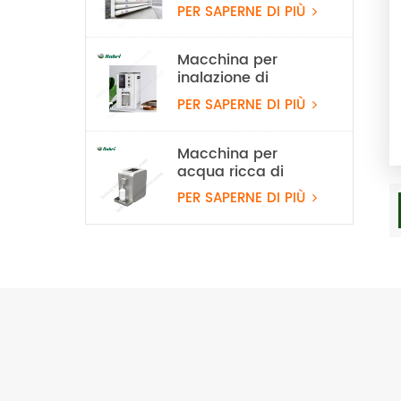
idrogeno stazionario
PER SAPERNE DI PIÙ
da 20 MPa
Macchina per
inalazione di
idrogeno al 99,99%
PER SAPERNE DI PIÙ
Rubri 1800 ml/min
Macchina per
acqua ricca di
idrogeno PEM
PER SAPERNE DI PIÙ