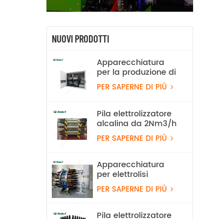
NUOVI PRODOTTI
Apparecchiatura
per la produzione di
idrogeno tramite
PER SAPERNE DI PIÙ
elettrolisi dell'acqua
alcalina da 100
Nm³/h e 500 kW
Pila elettrolizzatore
alcalina da 2Nm3/h
PER SAPERNE DI PIÙ
Apparecchiatura
per elettrolisi
dell'acqua alcalina
PER SAPERNE DI PIÙ
con idrogeno da 100
Nm³/h e 500 kW
Pila elettrolizzatore