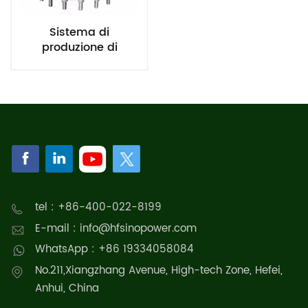
Sistema di
produzione di
idrogeno con
elettrolizzatore PEM
da 0,6 Nm³/h e 6 KW
tel : +86-400-022-8199
E-mail : info@hfsinopower.com
WhatsApp : +86 19334058084
No.211,Xiangzhang Avenue, High-tech Zone, Hefei,
Anhui, China