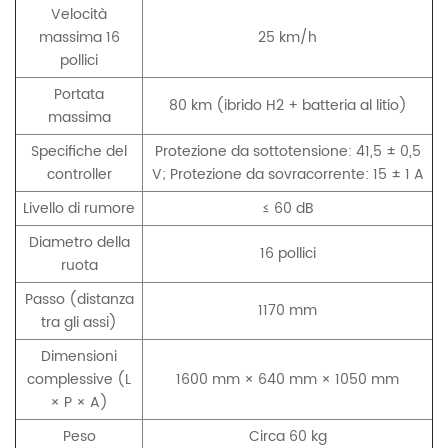
Velocità
massima 16
25 km/h
pollici
Portata
80 km (ibrido H2 + batteria al litio)
massima
Specifiche del
Protezione da sottotensione: 41,5 ± 0,5
controller
V; Protezione da sovracorrente: 15 ± 1 A
Livello di rumore
≤ 60 dB
Diametro della
16 pollici
ruota
Passo (distanza
1170 mm
tra gli assi)
Dimensioni
complessive (L
1600 mm × 640 mm × 1050 mm
× P × A)
Peso
Circa 60 kg