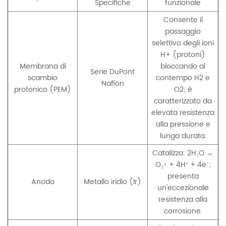
Specifiche
funzionale
Consente il
passaggio
selettivo degli ioni
H+ (protoni)
Membrana di
bloccando al
Serie DuPont
scambio
contempo H2 e
Nafion
protonico (PEM)
O2; è
caratterizzato da
elevata resistenza
alla pressione e
lunga durata.
Catalizza: 2H₂O →
O₂↑ + 4H⁺ + 4e⁻;
presenta
Anodo
Metallo iridio (Ir)
un'eccezionale
resistenza alla
corrosione.