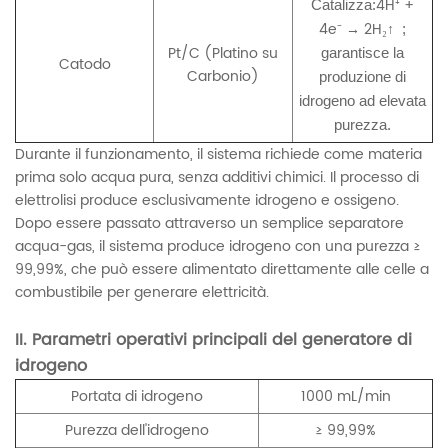
4H⁺ +
Catalizza:
4e⁻ → 2H₂↑
;
Pt/C (Platino su
garantisce la
Catodo
Carbonio)
produzione di
idrogeno ad elevata
purezza.
Durante il funzionamento, il sistema richiede come materia
prima solo acqua pura, senza additivi chimici. Il processo di
elettrolisi produce esclusivamente idrogeno e ossigeno.
Dopo essere passato attraverso un semplice separatore
acqua-gas, il sistema produce idrogeno con una purezza ≥
99,99%, che può essere alimentato direttamente alle celle a
combustibile per generare elettricità.
II. Parametri operativi principali del generatore di
idrogeno
Portata di idrogeno
1000 mL/min
Purezza dell'idrogeno
≥ 99,99%