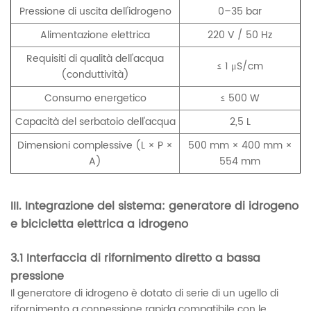
Pressione di uscita dell'idrogeno
0–35 bar
Alimentazione elettrica
220 V / 50 Hz
Requisiti di qualità dell'acqua
≤ 1 μS/cm
(conduttività)
Consumo energetico
≤ 500 W
Capacità del serbatoio dell'acqua
2,5 L
Dimensioni complessive (L × P ×
500 mm × 400 mm ×
A)
554 mm
III. Integrazione del sistema: generatore di idrogeno
e bicicletta elettrica a idrogeno
3.1 Interfaccia di rifornimento diretto a bassa
pressione
Il generatore di idrogeno è dotato di serie di un ugello di
rifornimento a connessione rapida compatibile con le