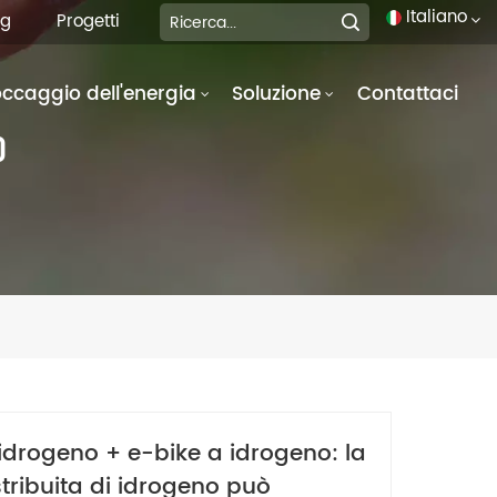
Italiano
og
Progetti
occaggio dell'energia
Soluzione
Contattaci
English
O
français
Deutsch
italiano
русский
español
português
idrogeno + e-bike a idrogeno: la
العربية
tribuita di idrogeno può