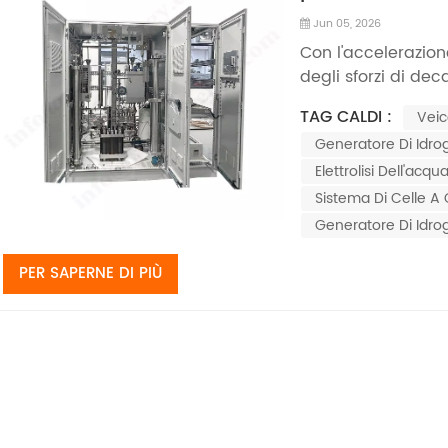
promuovere la 
Jun 05, 2026
carbonio?
Con l'accelerazion
degli sforzi di dec
rapidamente evolv
TAG CALDI :
Veic
combustibile desti
Generatore Di Idr
combustibili tradiz
contes...
Elettrolisi Dell'acq
Sistema Di Celle A 
Generatore Di Idr
PER SAPERNE DI PIÙ