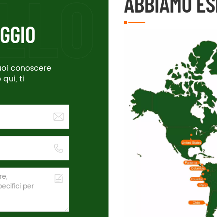
ABBIAMO ES
GGIO
vuoi conoscere
qui, ti