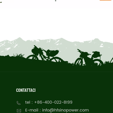
CONTATTACI
tel : +86-400-022-8199
E-mail : info@hfsinopower.com