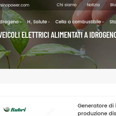
Chi siamo
Notizia
Bl
fsinopower.com
Idrogeno
H₂ Salute
Cella a combustibile
St
VEICOLI ELETTRICI ALIMENTATI A IDROGEN
Generatore di 
produzione dis