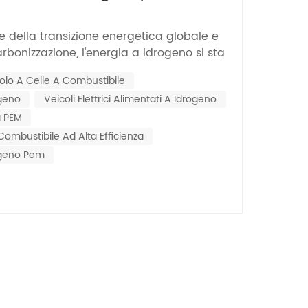
Nederlands
mobilità a zero emissioni di
e della transizione energetica globale e
한국의
arbonizzazione, l'energia a idrogeno si sta
endo da materia prima industriale a
Romania
olo A Celle A Combustibile
nato ai consumatori. A differenza dei
ogeno
Veicoli Elettrici Alimentati A Idrogeno
ionali veicolo a celle a combustibile In un
Bulgaria
ua PEM
Melayu
Combustibile Ad Alta Efficienza
ogeno Pem