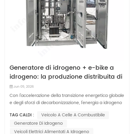
Generatore di idrogeno + e-bike a
idrogeno: la produzione distribuita di
idrogeno può promuovere la
Jun 05, 2026
mobilità a zero emissioni di
Con l'accelerazione della transizione energetica globale
carbonio?
e degli sforzi di decarbonizzazione, l'energia a idrogeno
si sta rapidamente evolvendo da materia prima
TAG CALDI :
Veicolo A Celle A Combustibile
industriale a combustibile destinato ai consumatori. A
Generatore Di Idrogeno
differenza dei combustibili tradizionali veicolo a celle a
combustibile In un contes...
Veicoli Elettrici Alimentati A Idrogeno