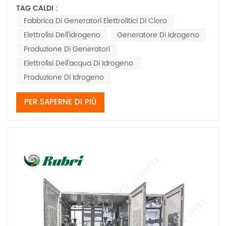
una piscina o per mantenere l'acqua pulita. La
TAG CALDI :
dottoressa Jane Smith, una figura di spicco nel settore
Fabbrica Di Generatori Elettrolitici Di Cloro
del trattamento delle acque, sottolinea come la qualità
Elettrolisi Dell'idrogeno
Generatore Di Idrogeno
di questi generatori influisca note...
Produzione Di Generatori
Elettrolisi Dell'acqua Di Idrogeno
Produzione Di Idrogeno
PER SAPERNE DI PIÙ