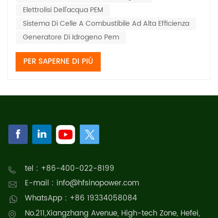
Elettrolisi Dell'acqua PEM
Sistema Di Celle A Combustibile Ad Alta Efficienza
Generatore Di Idrogeno Pem
PER SAPERNE DI PIÙ
tel : +86-400-022-8199
E-mail : info@hfsinopower.com
WhatsApp : +86 19334058084
No.211,Xiangzhang Avenue, High-tech Zone, Hefei,