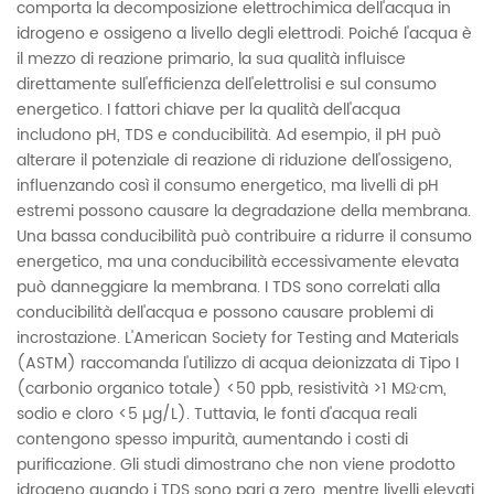
comporta la decomposizione elettrochimica dell'acqua in
idrogeno e ossigeno a livello degli elettrodi. Poiché l'acqua è
il mezzo di reazione primario, la sua qualità influisce
direttamente sull'efficienza dell'elettrolisi e sul consumo
energetico. I fattori chiave per la qualità dell'acqua
includono pH, TDS e conducibilità. Ad esempio, il pH può
alterare il potenziale di reazione di riduzione dell'ossigeno,
influenzando così il consumo energetico, ma livelli di pH
estremi possono causare la degradazione della membrana.
Una bassa conducibilità può contribuire a ridurre il consumo
energetico, ma una conducibilità eccessivamente elevata
può danneggiare la membrana. I TDS sono correlati alla
conducibilità dell'acqua e possono causare problemi di
incrostazione. L'American Society for Testing and Materials
(ASTM) raccomanda l'utilizzo di acqua deionizzata di Tipo I
(carbonio organico totale) <50 ppb, resistività >1 MΩ·cm,
sodio e cloro <5 µg/L). Tuttavia, le fonti d'acqua reali
contengono spesso impurità, aumentando i costi di
purificazione. Gli studi dimostrano che non viene prodotto
idrogeno quando i TDS sono pari a zero, mentre livelli elevati