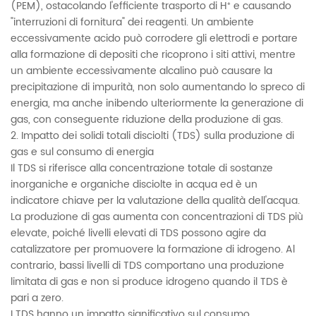
(PEM), ostacolando l'efficiente trasporto di H⁺ e causando
"interruzioni di fornitura" dei reagenti. Un ambiente
eccessivamente acido può corrodere gli elettrodi e portare
alla formazione di depositi che ricoprono i siti attivi, mentre
un ambiente eccessivamente alcalino può causare la
precipitazione di impurità, non solo aumentando lo spreco di
energia, ma anche inibendo ulteriormente la generazione di
gas, con conseguente riduzione della produzione di gas.
2. Impatto dei solidi totali disciolti (TDS) sulla produzione di
gas e sul consumo di energia
Il TDS si riferisce alla concentrazione totale di sostanze
inorganiche e organiche disciolte in acqua ed è un
indicatore chiave per la valutazione della qualità dell'acqua.
La produzione di gas aumenta con concentrazioni di TDS più
elevate, poiché livelli elevati di TDS possono agire da
catalizzatore per promuovere la formazione di idrogeno. Al
contrario, bassi livelli di TDS comportano una produzione
limitata di gas e non si produce idrogeno quando il TDS è
pari a zero.
I TDS hanno un impatto significativo sul consumo