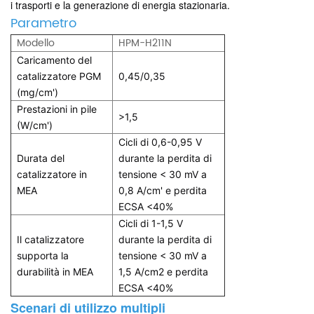
i trasporti e la generazione di energia stazionaria.
Parametro
Modello
HPM-H211N
Caricamento del
catalizzatore PGM
0,45/0,35
(mg/cm')
Prestazioni in pile
>1,5
(W/cm')
Cicli di 0,6-0,95 V
Durata del
durante la perdita di
catalizzatore in
tensione < 30 mV a
MEA
0,8 A/cm' e perdita
ECSA <40%
Cicli di 1-1,5 V
Il catalizzatore
durante la perdita di
supporta la
tensione < 30 mV a
durabilità in MEA
1,5 A/cm2 e perdita
ECSA <40%
Scenari di utilizzo multipli