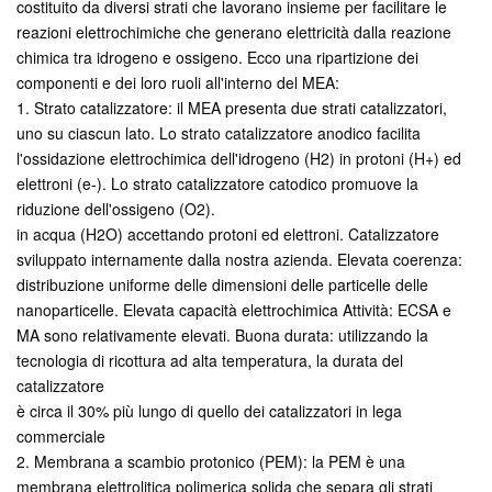
costituito da diversi strati che lavorano insieme per facilitare le
reazioni elettrochimiche che generano elettricità dalla reazione
chimica tra idrogeno e ossigeno. Ecco una ripartizione dei
componenti e dei loro ruoli all'interno del MEA:
1. Strato catalizzatore: il MEA presenta due strati catalizzatori,
uno su ciascun lato. Lo strato catalizzatore anodico facilita
l'ossidazione elettrochimica dell'idrogeno (H2) in protoni (H+) ed
elettroni (e-). Lo strato catalizzatore catodico promuove la
riduzione dell'ossigeno (O2).
in acqua (H2O) accettando protoni ed elettroni. Catalizzatore
sviluppato internamente dalla nostra azienda. Elevata coerenza:
distribuzione uniforme delle dimensioni delle particelle delle
nanoparticelle. Elevata capacità elettrochimica
Attività: ECSA e
MA sono relativamente elevati. Buona durata: utilizzando la
tecnologia di ricottura ad alta temperatura, la durata del
catalizzatore
è circa il 30% più lungo di quello dei catalizzatori in lega
commerciale
2. Membrana a scambio protonico (PEM): la PEM è una
membrana elettrolitica polimerica solida che separa gli strati