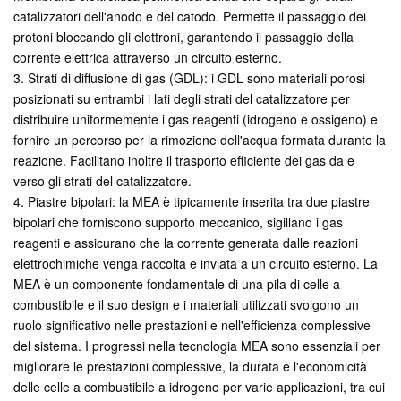
catalizzatori dell'anodo e del catodo. Permette il passaggio dei
protoni bloccando gli elettroni, garantendo il passaggio della
corrente elettrica attraverso un circuito esterno.
3. Strati di diffusione di gas (GDL): i GDL sono materiali porosi
posizionati su entrambi i lati degli strati del catalizzatore per
distribuire uniformemente i gas reagenti (idrogeno e ossigeno) e
fornire un percorso per la rimozione dell'acqua formata durante la
reazione. Facilitano inoltre il trasporto efficiente dei gas da e
verso gli strati del catalizzatore.
4. Piastre bipolari: la MEA è tipicamente inserita tra due piastre
bipolari che forniscono supporto meccanico, sigillano i gas
reagenti e assicurano che la corrente generata dalle reazioni
elettrochimiche venga raccolta e inviata a un circuito esterno. La
MEA è un componente fondamentale di una pila di celle a
combustibile e il suo design e i materiali utilizzati svolgono un
ruolo significativo nelle prestazioni e nell'efficienza complessive
del sistema. I progressi nella tecnologia MEA sono essenziali per
migliorare le prestazioni complessive, la durata e l'economicità
delle celle a combustibile a idrogeno per varie applicazioni, tra cui