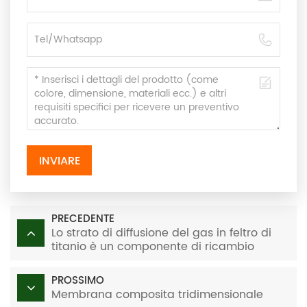
INVIARE
PRECEDENTE
Lo strato di diffusione del gas in feltro di
titanio è un componente di ricambio
fondamentale per il pacco di
elettrolizzatori AWE.
PROSSIMO
Membrana composita tridimensionale