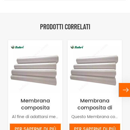
PRODOTTI CORRELATI
Membrana
Membrana
composita
composita di
tridimensionale
acqua
Al fine di adattarsi meglio allo sviluppo dell'elettrolizzatore, è stata sviluppata una membrana composita tridimensionale basata sul principio primordiale della natura, più adatta alla struttura del serbatoio pressurizzato.
Questo Membrana composita per elettrolisi alcalinaSi tratta di un'innovazione brevettata, realizzata con polimeri organici, polvere ceramica e un rivestimento di rinforzo. Trova ampia applicazione nei sistemi di elettrolisi dell'acqua per separare efficacemente idrogeno e ossigeno senza ostruire l'elettrolita. Essendo un prodotto tecnologicamente avanzato, rappresenta un componente fondamentale per la produzione di idrogeno verde ad alta efficienza.
elettrolizzata
alcalina
PER SAPERNE DI PIÙ
PER SAPERNE DI PIÙ