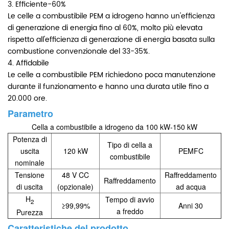
3. Efficiente-60%
Le celle a combustibile PEM a idrogeno hanno un'efficienza
di generazione di energia fino al 60%, molto più elevata
rispetto all'efficienza di generazione di energia basata sulla
combustione convenzionale del 33-35%.
4. Affidabile
Le celle a combustibile PEM richiedono poca manutenzione
durante il funzionamento e hanno una durata utile fino a
20.000 ore.
Parametro
Cella a combustibile a idrogeno da 100 kW-150 kW
Potenza di
Tipo di cella a
uscita
120 kW
PEMFC
combustibile
nominale
Tensione
48 V CC
Raffreddamento
Raffreddamento
di uscita
(opzionale)
ad acqua
H
Tempo di avvio
2
≥99,99%
Anni 30
a freddo
Purezza
Caratteristiche del prodotto