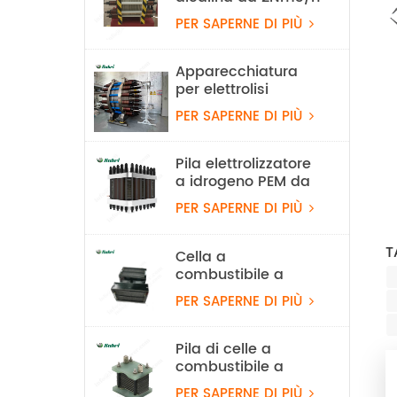
PER SAPERNE DI PIÙ
Apparecchiatura
per elettrolisi
dell'acqua alcalina
PER SAPERNE DI PIÙ
con idrogeno da 100
Nm³/h e 500 kW
Pila elettrolizzatore
a idrogeno PEM da
60Nm3/h
PER SAPERNE DI PIÙ
T
Cella a
combustibile a
idrogeno PEM
PER SAPERNE DI PIÙ
leggera da 550 W
per UAV
Pila di celle a
combustibile a
idrogeno
PER SAPERNE DI PIÙ