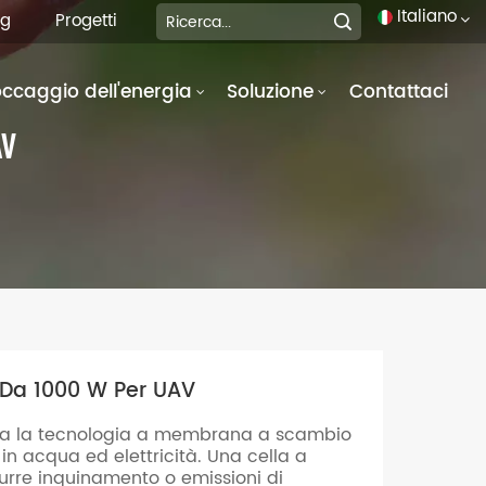
Italiano
og
Progetti
occaggio dell'energia
Soluzione
Contattaci
English
AV
français
Deutsch
italiano
русский
español
 Da 1000 W Per UAV
português
tta la tecnologia a membrana a scambio
العربية
in acqua ed elettricità. Una cella a
rre inquinamento o emissioni di