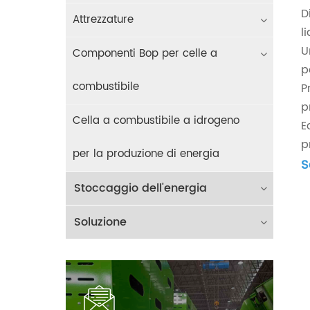
D
Attrezzature
l
U
Componenti Bop per celle a
p
combustibile
P
p
Cella a combustibile a idrogeno
E
p
per la produzione di energia
S
Stoccaggio dell'energia
Soluzione