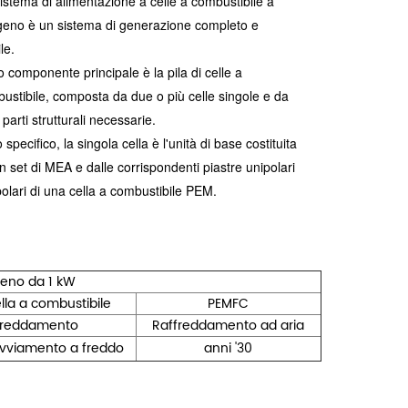
istema di alimentazione a celle a combustibile a
geno è un sistema di generazione completo e
le.
uo componente principale è la pila di celle a
ustibile, composta da due o più celle singole e da
 parti strutturali necessarie.
 specifico, la singola cella è l'unità di base costituita
n set di MEA e dalle corrispondenti piastre unipolari
polari di una cella a combustibile PEM.
geno da 1 kW
ella a combustibile
PEMFC
freddamento
Raffreddamento ad aria
vviamento a freddo
anni '30