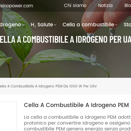
Chi siamo
Notizia
Bl
fsinopower.com
Idrogeno
H₂ Salute
Cella a combustibile
St
ELLA A COMBUSTIBILE A IDROGENO PER U
ella A Combustibile A Idrogeno PEM Da 1000 W Per UAV
Cella A Combustibile A Idrogeno PEM
La cella a combustibile a idrogeno PEM ado
protonico per convertire idrogeno e ossigeno 
combustibile PEM genera energia senza produ