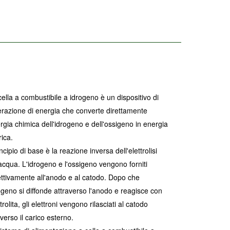
cella a combustibile a idrogeno è
un dispositivo di
razione di energia che converte direttamente
ergia chimica dell'idrogeno e dell'ossigeno in energia
rica.
incipio di base è la reazione inversa dell'elettrolisi
'acqua. L'idrogeno e l'ossigeno vengono forniti
ettivamente all'anodo e al catodo. Dopo che
rogeno si diffonde attraverso l'anodo e reagisce con
ttrolita, gli elettroni vengono rilasciati al catodo
averso il carico esterno.