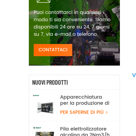
Puoi contattarci in qualsiasi
modo ti sia conveniente. Siamo
disponibili 24 ore su 24, 7 giorni
su 7, via e-mail o telefono.
CONTATTACI
V
NUOVI PRODOTTI
Apparecchiatura
per la produzione di
idrogeno tramite
PER SAPERNE DI PIÙ
elettrolisi dell'acqua
alcalina da 100
Nm³/h e 500 kW
Pila elettrolizzatore
alcalina da 2Nm3/h