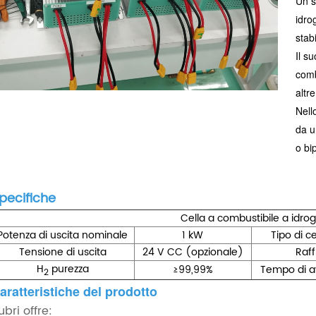
Un s
idro
stabi
Il s
comb
altre
Nello
da u
o bi
pecifiche
Cella a combustibile a idro
Potenza di uscita nominale
1 kW
Tipo di c
Tensione di uscita
24 V CC (opzionale)
Raf
H
purezza
≥99,99%
Tempo di a
2
aratteristiche del prodotto
ubri offre: