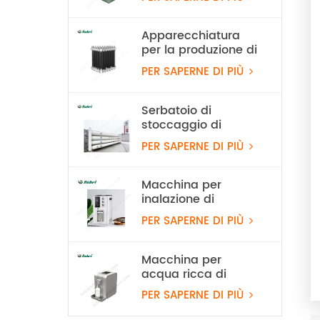
raffreddata ad aria
da 100 W
Apparecchiatura
per la produzione di
idrogeno con
PER SAPERNE DI PIÙ
elettrolizzatore ad
acqua PEM da 10
Nm³/h e 50 kW
Serbatoio di
stoccaggio di
idrogeno stazionario
PER SAPERNE DI PIÙ
da 20 MPa
Macchina per
inalazione di
idrogeno al 99,99%
PER SAPERNE DI PIÙ
Rubri 1800 ml/min
Macchina per
acqua ricca di
idrogeno PEM
PER SAPERNE DI PIÙ