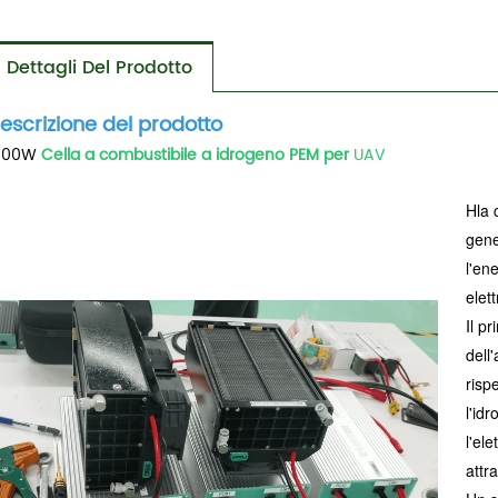
Dettagli Del Prodotto
escrizione del prodotto
000W
Cella a combustibile a idrogeno PEM per
UAV
H
la 
gene
l'en
elett
Il pr
dell
risp
l'id
l'ele
attr