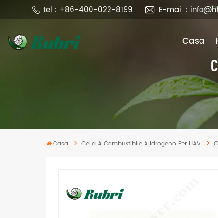
tel : +86-400-022-8199
E-mail : info@h
Casa
C
Casa
Cella A Combustibile A Idrogeno Per UAV
C