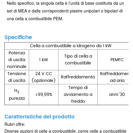
Nello specifico, la singola cella è l'unità di base costituita da un
set di MEA e dalle corrispondenti piastre unipolari o bipolari di
una cella a combustibile PEM.
Specifiche
Cella a combustibile a idrogeno da 1 kW
Potenza
Tipo di cella a
di uscita
1 kW
PEMFC
combustibile
nominale
Tensione
24 V CC
Raffreddament
Raffreddamento
di uscita
(opzionale)
ad aria
Tempo di
H
2
≥99,99%
avviamento a
anni '30
purezza
freddo
Caratteristiche del prodotto
Rubri offre:
Diverse opzioni di celle a combustibile, come celle a combustibile