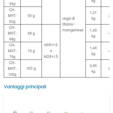
kg
35g
CH-
1,21
MHT-
50 g
3,
Lega di
kg
50g
titanio-
CH-
manganese
1,45
MHT-
68 g
4,
kg
68g
M18×1.5
CH-
1,48
o
MHT-
75 g
4,
kg
M24×1.5
75g
CH-
2,86
100 g
MHT-
6,
kg
100g
Vantaggi principali