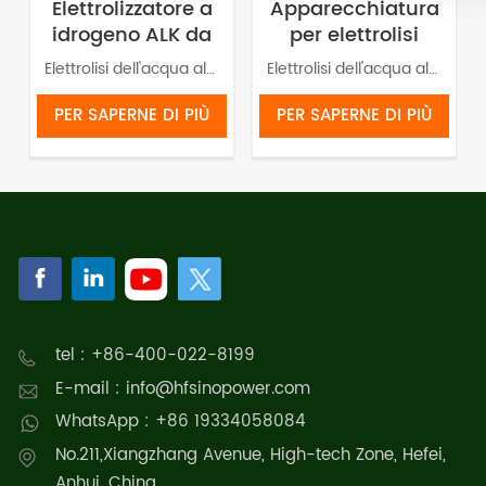
Elettrolizzatore a
Apparecchiatura
idrogeno ALK da
per elettrolisi
5 Nm³/h, 25 kW,
dell'acqua
Elettrolisi dell'acqua alcalina per la produzione di idrogeno verde. Il sistema comprende principalmente un'unità di alimentazione, un'unità PLC, uno stack elettrolizzatore, un'unità di circolazione alcalina, un'unità di separazione gas-liquido e un'unità di purificazione dell'idrogeno.
Elettrolisi dell'acqua alcalina per produzione di idrogeno verde. Il sistema comprende principalmente l'unità di alimentazione, Unità PLC, pila elettrolizzatore, unità di circolazione alcalina, unità di separazione gas-liquido e unità di purificazione dell'idrogeno.
elettrolisi
alcalina con
dell'acqua
idrogeno da
PER SAPERNE DI PIÙ
PER SAPERNE DI PIÙ
15Nm³/h e 75KW
tel : +86-400-022-8199
E-mail : info@hfsinopower.com
WhatsApp : +86 19334058084
No.211,Xiangzhang Avenue, High-tech Zone, Hefei,
Anhui, China