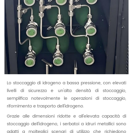
Lo stoccaggio di idrogeno a bassa pressione, con elevati
livelli di sicurezza e un'alta densità di stoccaggio,
semplifica notevolmente le operazioni di stoccaggio,
rifornimento e trasporto dell'idrogeno.
Grazie alle dimensioni ridotte e all'elevata capacità di
stoccaggio dell'idrogeno, i serbatoi a idruri metallici sono
adatti a molteplici scenari di utilizzo che richiedono