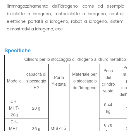
l'immagazzinamento dell'idrogeno, come ad esempio
biciclette a idrogeno, motociclette a idrogeno, centrali
elettriche portatili a idrogeno, robot a idrogeno, sistemi
dimostrativi a idrogeno, ecc.
Specifiche
Cilindro per lo stoccaggio di idrogeno a idruro metallico
Pes
Peso
capacità di
Materiale per
mate
Porta
del
Modello
stoccaggio
lo stoccaggio
pe
filettata
cilindro
H2
dell'idrogeno
stoc
vuoto
dell'i
CH-
0,44
MHT-
20 g
1,
kg
20g
CH-
0,78
M18×1.5
MHT-
35 g
2,