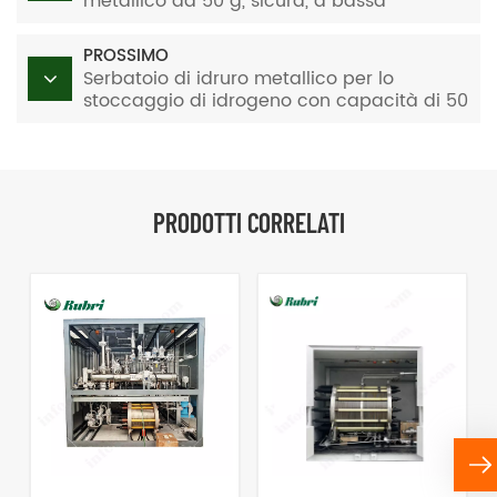
metallico da 50 g, sicura, a bassa
pressione, allo stato solido, per
apparecchiature di laboratorio.
PROSSIMO
Serbatoio di idruro metallico per lo
stoccaggio di idrogeno con capacità di 50
g
PRODOTTI CORRELATI