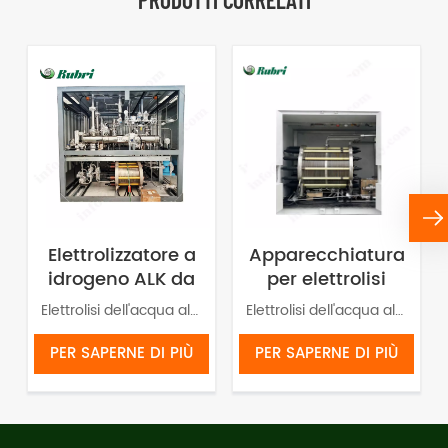
Elettrolizzatore a
Apparecchiatura
idrogeno ALK da
per elettrolisi
5 Nm³/h, 25 kW,
dell'acqua
Elettrolisi dell'acqua alcalina per la produzione di idrogeno verde. Il sistema comprende principalmente un'unità di alimentazione, un'unità PLC, uno stack elettrolizzatore, un'unità di circolazione alcalina, un'unità di separazione gas-liquido e un'unità di purificazione dell'idrogeno.
Elettrolisi dell'acqua alcalina per produzione di idrogeno verde. Il sistema comprende principalmente l'unità di alimentazione, Unità PLC, pila elettrolizzatore, unità di circolazione alcalina, unità di separazione gas-liquido e unità di purificazione dell'idrogeno.
elettrolisi
alcalina con
dell'acqua
idrogeno da
PER SAPERNE DI PIÙ
PER SAPERNE DI PIÙ
15Nm³/h e 75KW