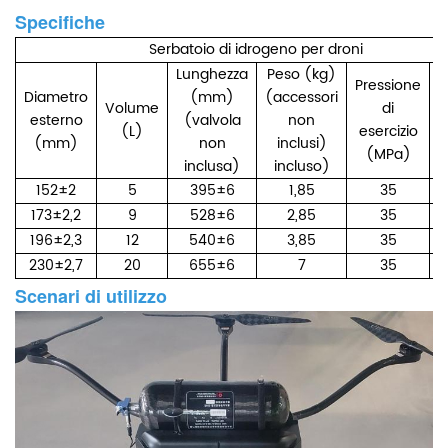
Specifiche
Serbatoio di idrogeno per droni
Lunghezza
Peso (kg)
Pressione
Diametro
(mm)
(accessori
Volume
di
esterno
(valvola
non
(L)
esercizio
(mm)
non
inclusi)
c
(MPa)
inclusa)
incluso)
152±2
5
395±6
1,85
35
M
173±2,2
9
528±6
2,85
35
M
196±2,3
12
540±6
3,85
35
M
230±2,7
20
655±6
7
35
M
Scenari di utilizzo