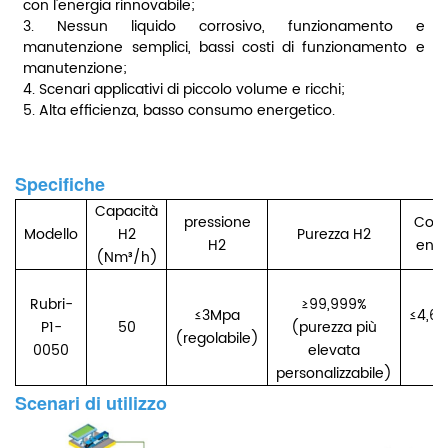
con l'energia rinnovabile;
3. Nessun liquido corrosivo, funzionamento e
manutenzione semplici, bassi costi di funzionamento e
manutenzione;
4. Scenari applicativi di piccolo volume e ricchi;
5. Alta efficienza, basso consumo energetico.
Specifiche
Capacità
pressione
Cons
Modello
H2
Purezza H2
H2
ener
(Nm³/h)
Rubri-
≥99,999%
≤3Mpa
≤4,6
P1-
50
(purezza più
(regolabile)
0050
elevata
personalizzabile)
Scenari di utilizzo