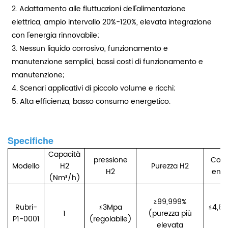
2. Adattamento alle fluttuazioni dell'alimentazione
elettrica, ampio intervallo 20%-120%, elevata integrazione
con l'energia rinnovabile;
3. Nessun liquido corrosivo, funzionamento e
manutenzione semplici, bassi costi di funzionamento e
manutenzione;
4. Scenari applicativi di piccolo volume e ricchi;
5. Alta efficienza, basso consumo energetico.
Specifiche
Capacità
pressione
Cons
Modello
H2
Purezza H2
H2
ener
(Nm³/h)
≥99,999%
Rubri-
≤3Mpa
≤4,6
1
(purezza più
P1-0001
(regolabile)
elevata