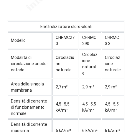
Elettrolizzatore cloro-alcali
CHRMC27
CHRMC
CHRMC
Modello
0
290
3.3
Circolaz
Modalità di
Circolazio
Circolaz
ione
circolazione anodo-
ne
ione
natural
catodo
naturale
naturale
e
Area della singola
2,7 m²
2,9 m²
2,9 m²
membrana
Densità di corrente
4,5–5,5
4,5–5,5
4,5–5,5
di funzionamento
kA/m²
kA/m²
kA/m²
normale
Densità di corrente
massima
6 kA/m²
6 kA/m²
6 kA/m²