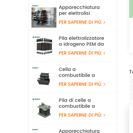
Apparecchiatura
per elettrolisi
dell'acqua alcalina
PER SAPERNE DI PIÙ
con idrogeno da 100
Nm³/h e 500 kW
Pila elettrolizzatore
a idrogeno PEM da
60Nm3/h
PER SAPERNE DI PIÙ
Cella a
T
combustibile a
idrogeno PEM
PER SAPERNE DI PIÙ
leggera da 550 W
per UAV
Pila di celle a
combustibile a
idrogeno
PER SAPERNE DI PIÙ
raffreddata ad aria
da 100 W
Apparecchiatura