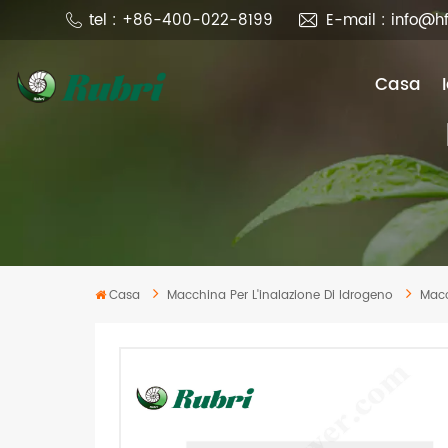
tel : +86-400-022-8199
E-mail : info@h
Casa
Casa
Macchina Per L'inalazione Di Idrogeno
Macc