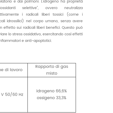
olatorio e dai polmoni. L'idrogeno ha proprietà
tiossidanti selettive", ovvero neutralizza
ettivamente i radicali liberi tossici (come i
cali idrossilici) nel corpo umano, senza avere
n effetto sui radicali liberi benefici. Questo può
viare lo stress ossidativo, esercitando così effetti
nfiammatori e anti-apoptotici.
Rapporto di gas
e di lavoro
misto
idrogeno 66,6%
 V 50/60 Hz
ossigeno 33,3%