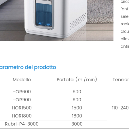
circ
"an
sel
radi
alcu
alle
anti
arametro del prodotto
Modello
Portata (ml/min)
Tension
HOR600
600
HOR900
900
HOR1500
1500
110-240
HOR1800
1800
Rubri-P4-3000
3000