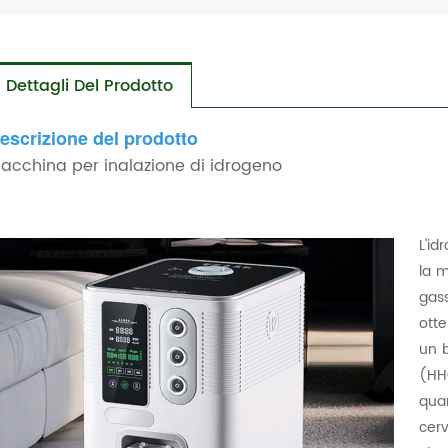
Dettagli Del Prodotto
escrizione del prodotto
acchina per inalazione di idrogeno
L'id
la m
gas
otte
un b
(HH
qua
cer