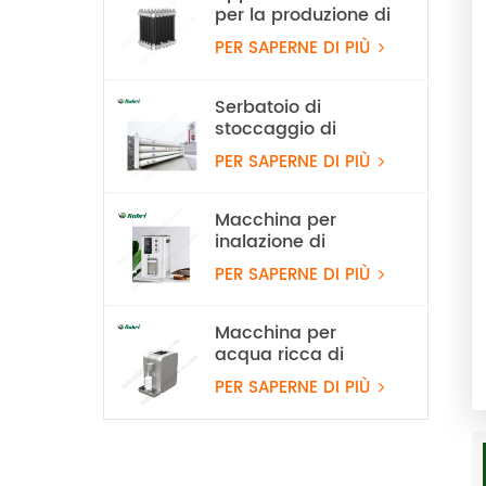
per la produzione di
idrogeno con
PER SAPERNE DI PIÙ
elettrolizzatore ad
acqua PEM da 10
Nm³/h e 50 kW
Serbatoio di
stoccaggio di
idrogeno stazionario
PER SAPERNE DI PIÙ
da 20 MPa
Macchina per
inalazione di
idrogeno al 99,99%
PER SAPERNE DI PIÙ
Rubri 1800 ml/min
Macchina per
acqua ricca di
idrogeno PEM
PER SAPERNE DI PIÙ