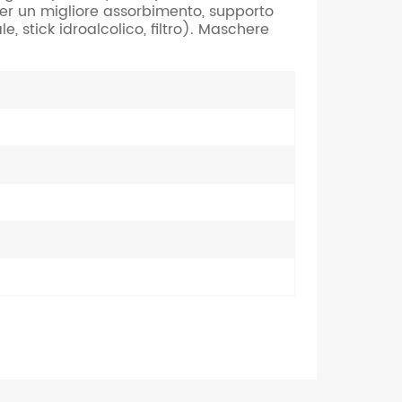
er un migliore assorbimento, supporto
Nederlands
, stick idroalcolico, filtro). Maschere
한국의
Romania
Bulgaria
Melayu