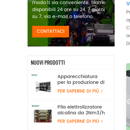
modo ti sia conveniente. Siamo
V
disponibili 24 ore su 24, 7 giorni
P
su 7, via e-mail o telefono.
o
C
CONTATTACI
a
D
NUOVI PRODOTTI
Apparecchiatura
per la produzione di
idrogeno tramite
PER SAPERNE DI PIÙ
elettrolisi dell'acqua
alcalina da 100
Nm³/h e 500 kW
Pila elettrolizzatore
alcalina da 2Nm3/h
PER SAPERNE DI PIÙ