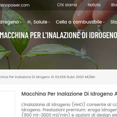
Chi siamo
Notizia
Bl
fsinopower.com
Idrogeno
H₂ Salute
Cella a combustibile
St
MACCHINA PER L'INALAZIONE DI IDROGEN
hina Per Inalazione Di Idrogeno Al 99,99% Rubri 3000 Ml/min
Macchina Per Inalazione Di Idrogeno 
L'inalazione di idrogeno (HHO) consente al c
idrogeno. Prestazioni premium: eroga idrogen
(900 ml–3000 ml/min) e opzioni di design el