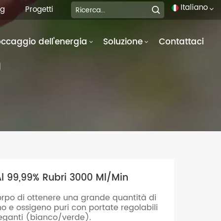
Italiano
og
Progetti
occaggio dell'energia
Soluzione
Contattaci
English
O
français
Deutsch
italiano
русский
español
Al 99,99% Rubri 3000 Ml/min
português
orpo di ottenere una grande quantità di
العربية
o e ossigeno puri con portate regolabili
eganti (bianco/verde).