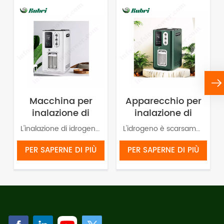
Macchina per
Apparecchio per
inalazione di
inalazione di
idrogeno al
idrogeno HOR
L'inalazione di idrogeno (HHO) consente al corpo di assumere una grande quantità di idrogeno.
L'idrogeno è scarsamente solubile in acqua e quindi la maggior parte di esso viene rilasciata nell'aria sotto forma gassosa. Pertanto, tramite inalazione è possibile ottenere un'elevata concentrazione di idrogeno in un breve periodo di tempo. L'inalazione di idrogeno (HHO) permette all'organismo di assorbirne una grande quantità. Viene assorbito meglio dal cervello, dal sistema nervoso, dal sistema circolatorio e dai polmoni. L'idrogeno possiede proprietà "antiossidanti selettive", il che significa che neutralizza selettivamente i radicali liberi tossici nel corpo umano senza intaccare quelli benefici. Questo può alleviare lo stress ossidativo, esercitando effetti antinfiammatori e antiapoptotici.
99,99% Rubri 1800
1800 ml/min
ml/min
99,99%
PER SAPERNE DI PIÙ
PER SAPERNE DI PIÙ