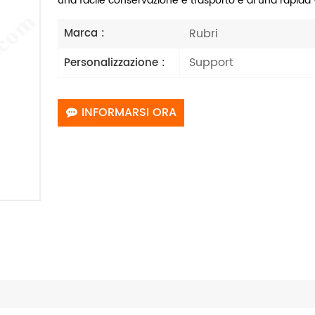
una facile conservazione e trasporto e di una rapida v
Rubri
Marca :
Support
Personalizzazione :
INFORMARSI ORA