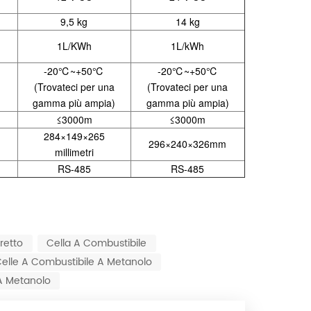
9,5 kg
14 kg
1L/KWh
1L/kWh
-20℃~+50℃
-20℃~+50℃
(Trovateci per una
(Trovateci per una
gamma più ampia)
gamma più ampia)
≤3000m
≤3000m
284
×
149
×
265
296×240×326mm
millimetri
RS-485
RS-485
retto
Cella A Combustibile
elle A Combustibile A Metanolo
A Metanolo