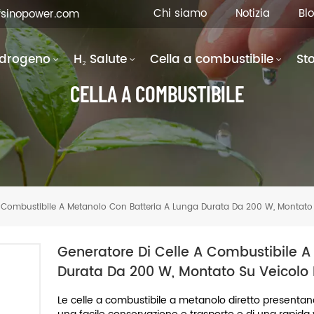
Chi siamo
Notizia
Bl
fsinopower.com
Idrogeno
H₂ Salute
Cella a combustibile
St
CELLA A COMBUSTIBILE
A Combustibile A Metanolo Con Batteria A Lunga Durata Da 200 W, Montato S
Generatore Di Celle A Combustibile A
Durata Da 200 W, Montato Su Veicolo D
Le celle a combustibile a metanolo diretto presentano