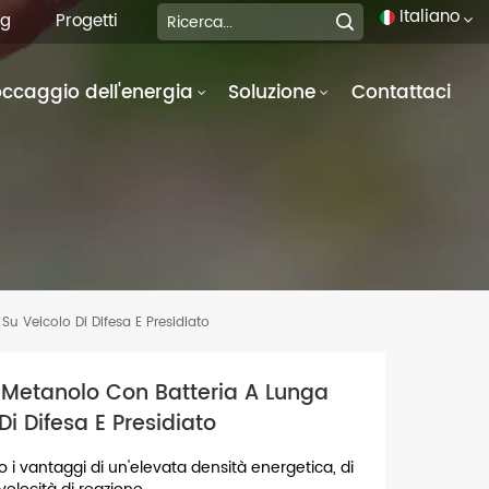
Italiano
og
Progetti
occaggio dell'energia
Soluzione
Contattaci
English
français
Deutsch
italiano
русский
u Veicolo Di Difesa E Presidiato
español
 Metanolo Con Batteria A Lunga
português
i Difesa E Presidiato
العربية
 i vantaggi di un'elevata densità energetica, di