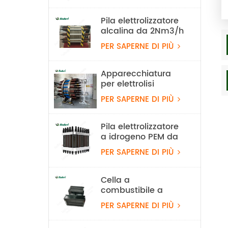
alcalina da 100
Nm³/h e 500 kW
Pila elettrolizzatore
alcalina da 2Nm3/h
PER SAPERNE DI PIÙ
Apparecchiatura
per elettrolisi
dell'acqua alcalina
PER SAPERNE DI PIÙ
con idrogeno da 100
Nm³/h e 500 kW
Pila elettrolizzatore
a idrogeno PEM da
60Nm3/h
PER SAPERNE DI PIÙ
Cella a
combustibile a
idrogeno PEM
PER SAPERNE DI PIÙ
leggera da 550 W
per UAV