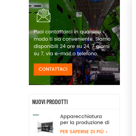
Puoi contattarci in qualsiasi
modo ti sia conveniente. Siamo
disponibili 24 ore su 24, 7 giorni
su 7, via e-mail o telefono.
CONTATTACI
NUOVI PRODOTTI
Apparecchiatura
per la produzione di
idrogeno tramite
PER SAPERNE DI PIÙ
elettrolisi dell'acqua