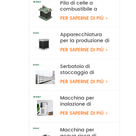
Pila di celle a
combustibile a
idrogeno
PER SAPERNE DI PIÙ
raffreddata ad aria
da 100 W
Apparecchiatura
per la produzione di
idrogeno con
PER SAPERNE DI PIÙ
elettrolizzatore ad
acqua PEM da 10
Nm³/h e 50 kW
Serbatoio di
stoccaggio di
idrogeno stazionario
PER SAPERNE DI PIÙ
da 20 MPa
Macchina per
inalazione di
idrogeno al 99,99%
PER SAPERNE DI PIÙ
Rubri 1800 ml/min
Macchina per
acqua ricca di