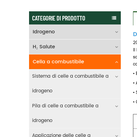
CATEGORIE DI PRODOTTO
Idrogeno
D
2
H₂ Salute
Il
so
Cella a combustibile
co
• 
Sistema di celle a combustibile a
• 
idrogeno
• 
• 
Pila di celle a combustibile a
idrogeno
Applicazione delle celle a