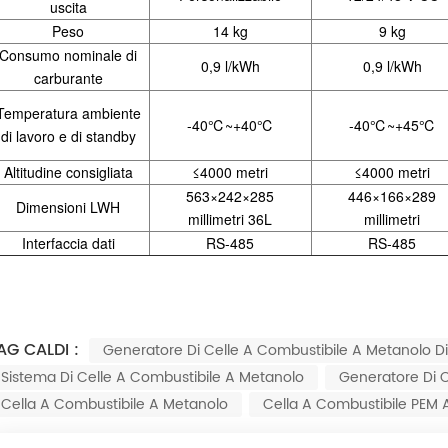
uscita
Peso
14 kg
9 kg
Consumo nominale di
0,9 l/kWh
0,9 l/kWh
carburante
Temperatura ambiente
-40
℃
~+40
℃
-40
℃
~+45
℃
di lavoro e di standby
Altitudine consigliata
≤
4000 metri
≤
4000 metri
563
×
242
×
285
446
×
166
×
289
Dimensioni LWH
millimetri
36L
millimetri
Interfaccia dati
RS-485
RS-485
AG CALDI :
Generatore Di Celle A Combustibile A Metanolo Di
Sistema Di Celle A Combustibile A Metanolo
Generatore Di C
Cella A Combustibile A Metanolo
Cella A Combustibile PEM 