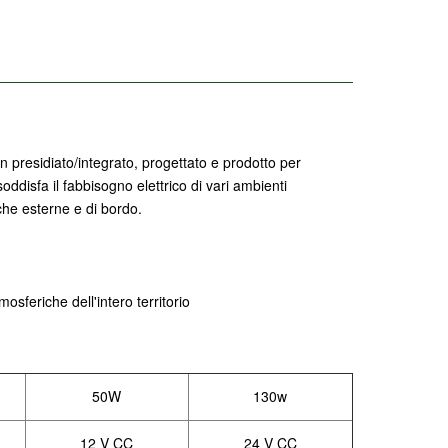
presidiato/integrato, progettato e prodotto per
oddisfa il fabbisogno elettrico di vari ambienti
che esterne e di bordo.
mosferiche dell'intero territorio
50W
130w
12 V CC
24 V CC