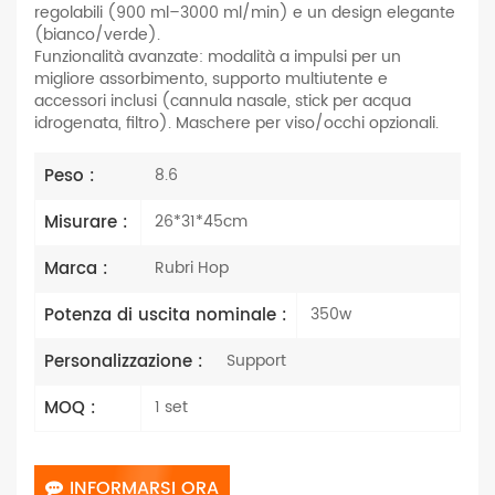
regolabili (900 ml–3000 ml/min) e un design elegante
(bianco/verde).
Funzionalità avanzate: modalità a impulsi per un
migliore assorbimento, supporto multiutente e
accessori inclusi (cannula nasale, stick per acqua
idrogenata, filtro). Maschere per viso/occhi opzionali.
Peso :
8.6
Misurare :
26*31*45cm
Marca :
Rubri Hop
Potenza di uscita nominale :
350w
Personalizzazione :
Support
MOQ :
1 set
INFORMARSI ORA