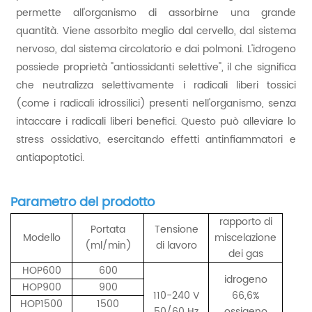
permette all'organismo di assorbirne una grande
quantità. Viene assorbito meglio dal cervello, dal sistema
nervoso, dal sistema circolatorio e dai polmoni. L'idrogeno
possiede proprietà "antiossidanti selettive", il che significa
che neutralizza selettivamente i radicali liberi tossici
(come i radicali idrossilici) presenti nell'organismo, senza
intaccare i radicali liberi benefici. Questo può alleviare lo
stress ossidativo, esercitando effetti antinfiammatori e
antiapoptotici.
Parametro del prodotto
rapporto di
Portata
Tensione
Modello
miscelazione
(ml/min)
di lavoro
dei gas
HOP600
600
idrogeno
HOP900
900
110-240 V
66,6%
HOP1500
1500
50/60 Hz
ossigeno