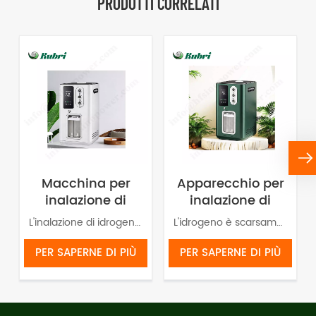
PRODOTTI CORRELATI
Macchina per
Apparecchio per
inalazione di
inalazione di
idrogeno al
idrogeno HOR
L'inalazione di idrogeno (HHO) consente al corpo di assumere una grande quantità di idrogeno.
L'idrogeno è scarsamente solubile in acqua e quindi la maggior parte di esso viene rilasciata nell'aria sotto forma gassosa. Pertanto, tramite inalazione è possibile ottenere un'elevata concentrazione di idrogeno in un breve periodo di tempo. L'inalazione di idrogeno (HHO) permette all'organismo di assorbirne una grande quantità. Viene assorbito meglio dal cervello, dal sistema nervoso, dal sistema circolatorio e dai polmoni. L'idrogeno possiede proprietà "antiossidanti selettive", il che significa che neutralizza selettivamente i radicali liberi tossici nel corpo umano senza intaccare quelli benefici. Questo può alleviare lo stress ossidativo, esercitando effetti antinfiammatori e antiapoptotici.
99,99% Rubri 1800
1800 ml/min
ml/min
99,99%
PER SAPERNE DI PIÙ
PER SAPERNE DI PIÙ