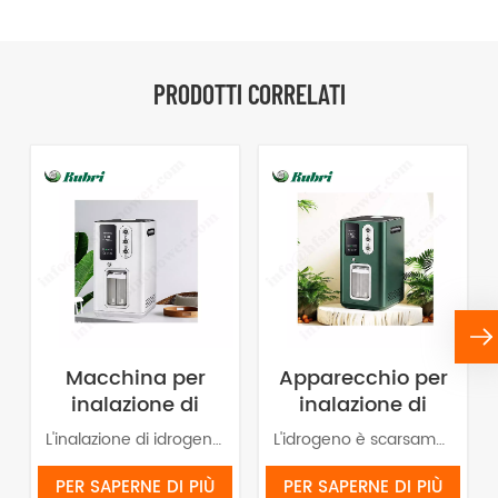
bellezza e assistenza sanitaria di alto
livello.
PRODOTTI CORRELATI
Macchina per
Apparecchio per
inalazione di
inalazione di
idrogeno al
idrogeno HOR
L'inalazione di idrogeno (HHO) consente al corpo di assumere una grande quantità di idrogeno.
L'idrogeno è scarsamente solubile in acqua e quindi la maggior parte di esso viene rilasciata nell'aria sotto forma gassosa. Pertanto, tramite inalazione è possibile ottenere un'elevata concentrazione di idrogeno in un breve periodo di tempo. L'inalazione di idrogeno (HHO) permette all'organismo di assorbirne una grande quantità. Viene assorbito meglio dal cervello, dal sistema nervoso, dal sistema circolatorio e dai polmoni. L'idrogeno possiede proprietà "antiossidanti selettive", il che significa che neutralizza selettivamente i radicali liberi tossici nel corpo umano senza intaccare quelli benefici. Questo può alleviare lo stress ossidativo, esercitando effetti antinfiammatori e antiapoptotici.
99,99% Rubri 1800
1800 ml/min
ml/min
99,99%
PER SAPERNE DI PIÙ
PER SAPERNE DI PIÙ