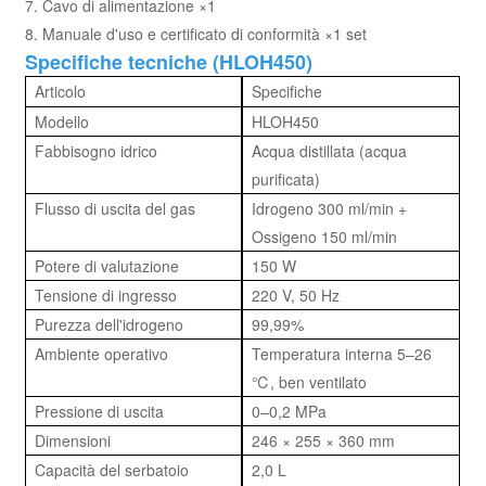
7. Cavo di alimentazione ×1
8. Manuale d'uso e certificato di conformità ×1 set
Specifiche tecniche (HLOH450)
Articolo
Specifiche
Modello
HLOH450
Fabbisogno idrico
Acqua distillata (acqua
purificata)
Flusso di uscita del gas
Idrogeno 300 ml/min +
Ossigeno 150 ml/min
Potere di valutazione
150 W
Tensione di ingresso
220 V, 50 Hz
Purezza dell'idrogeno
99,99%
Ambiente operativo
Temperatura interna 5–26
℃, ben ventilato
Pressione di uscita
0–0,2 MPa
Dimensioni
246 × 255 × 360 mm
Capacità del serbatoio
2,0 L