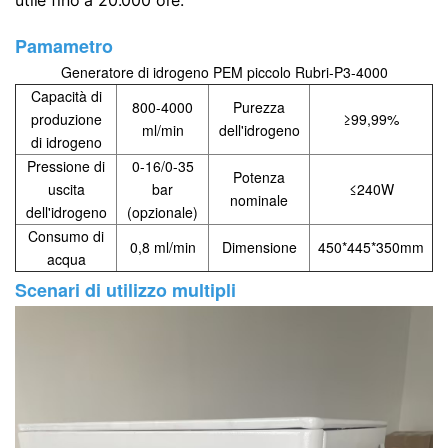
Pamametro
Generatore di idrogeno PEM piccolo Rubri-P3-4000
Capacità di
800-4000
Purezza
produzione
≥99,99%
ml/min
dell'idrogeno
di idrogeno
Pressione di
0-16/0-35
Potenza
uscita
bar
≤240W
nominale
dell'idrogeno
(opzionale)
Consumo di
0,8 ml/min
Dimensione
450*445*350mm
acqua
Scenari di utilizzo multipli