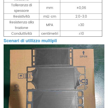
Tolleranza di
mm
±0,06
spessore
Resistività
mΩ ·cm
2.0-3.0
Resistenza alla
MPA
≥30
trazione
Conduttività
centimetri
≥10
Scenari di utilizzo multipli