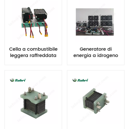
Cella a combustibile
Generatore di
leggera raffreddata
energia a idrogeno
ad aria da 1500 W
raffreddato ad aria a
per UAV
celle a combustibile
da 1 kW