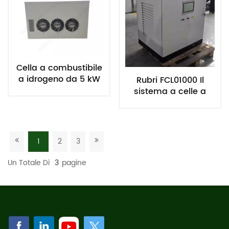
Cella a combustibile
a idrogeno da 5 kW
Rubri FCL01000 Il
Cella a combustibile
sistema a celle a
raffreddata ad aria
combustibile
ad alta potenza
raffreddato ad
acqua da 10 kW, con
zero emissioni di
1
2
3
carbonio e nessun
inquinamento
Un Totale Di
3
Pagine
durante il processo
di generazione di
elettricità, la cella a
combustibile è
estremamente
rispettosa