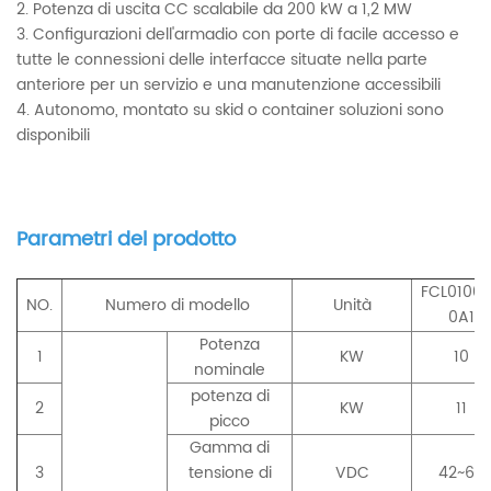
2. Potenza di uscita CC scalabile da 200 kW a 1,2 MW
3. Configurazioni dell'armadio con porte di facile accesso e
tutte le connessioni delle interfacce situate nella parte
anteriore per un servizio e una manutenzione accessibili
4. Autonomo, montato su skid o container
soluzioni
sono
disponibili
Parametri del prodotto
FCL0100
NO.
Numero di modello
Unità
0A1
Potenza
1
KW
10
nominale
potenza di
2
KW
11
picco
Gamma di
3
tensione di
VDC
42~60