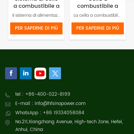
a combustibile a
combustibile a
idrogeno per UAV
idrogeno
Il sistema di alimentazione a idrogeno del drone è costituito da una cella a combustibile a idrogeno, un controller e una bombola di idrogeno.
La cella a combustibile a idrogeno PEM adotta la tecnologia a membrana a scambio protonico per convertire idrogeno e ossigeno in acqua ed elettricità. Una cella a combustibile PEM genera energia senza produrre inquinamento o emissioni di carbonio.
raffreddata ad
aria PEM da 1000
PER SAPERNE DI PIÙ
PER SAPERNE DI PIÙ
W per UAV
tel : +86-400-022-8199
E-mail : info@hfsinopower.com
WhatsApp : +86 19334058084
No.211,Xiangzhang Avenue, High-tech Zone, Hefei,
Anhui, China