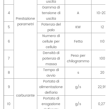
uscita
Gamma di
4
tensione di
A
10~200
Prestazione
uscita
parametri
Potenza del
5
KW
12
palo
Numero di
6
cellule per
Fetta
110
cellula
Densità di
Peso per
7
potenza di
100
chilogrammo
massa
Tempo di
8
s
20
avvio
Portata di
9
alimentazione
g/s
22,95
dell'aria
carburante
Portata di
10
erogazione
g/s
0,277